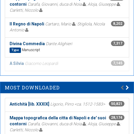
contorni
Carafa, Giovanni, duca di Noia
; Aloja, Giuseppe
;
Carletti, Niccolo
Il Regno di Napoli
Cartaro, Mario
; Stigliola, Nicola
8,202
Antonio
Divina Commedia
Dante Alighieri
7,317
Manuscript
Type
A Silvia
Giacomo Leopardi
7,145
MOST DOWNLOADED
Antichità [lib. XXXIX]
Ligorio, Pirro <ca. 1512-1583>
50,821
Mappa topografica della citta di Napoli e de' suoi
28,174
contorni
Carafa, Giovanni, duca di Noia
; Aloja, Giuseppe
;
Carletti, Niccolo