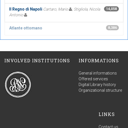
Il Regno di Napoli
Cartaro, Mario
; Stigliola, Nicola
14,058
Antonio
Atlante ottomano
8,386
INVOLVED INSTITUTIONS
INFORMATIONS
General informations
Offered services
Digital Library history
Organizational structure
LINKS
Contact us