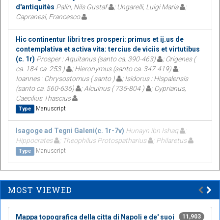
d'antiquitès
Palin, Nils Gustaf
; Ungarelli, Luigi Maria
;
Capranesi, Francesco
Hic continentur libri tres prosperi: primus et ij.us de
contemplativa et activa vita: tercius de viciis et virtutibus
(c. 1r)
Prosper : Aquitanus (santo ca. 390-463)
; Origenes (
ca. 184-ca. 253 )
; Hieronymus (santo ca. 347-419)
;
Ioannes : Chrysostomus ( santo )
; Isidorus : Hispalensis
(santo ca. 560-636)
; Alcuinus ( 735-804 )
; Cyprianus,
Caecilius Thascius
Manuscript
Type
Isagoge ad Tegni Galeni(c. 1r-7v)
Hunayn ibn Ishaq
;
Hippocrates
; Theophilus Protospatharius
; Philaretus
Manuscript
Type
MOST VIEWED
Mappa topografica della citta di Napoli e de' suoi
11,903