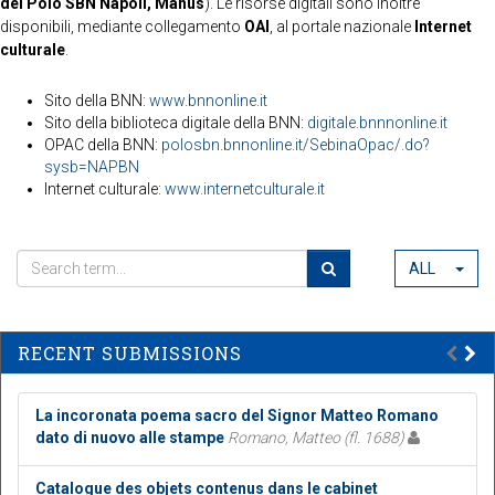
del Polo SBN Napoli, Manus
). Le risorse digitali sono inoltre
disponibili, mediante collegamento
OAI
, al portale nazionale
Internet
culturale
.
Sito della BNN:
www.bnnonline.it
Sito della biblioteca digitale della BNN:
digitale.bnnnonline.it
OPAC della BNN:
polosbn.bnnonline.it/SebinaOpac/.do?
sysb=NAPBN
Internet culturale:
www.internetculturale.it
ALL
RECENT SUBMISSIONS
La incoronata poema sacro del Signor Matteo Romano
dato di nuovo alle stampe
Romano, Matteo (fl. 1688)
Catalogue des objets contenus dans le cabinet