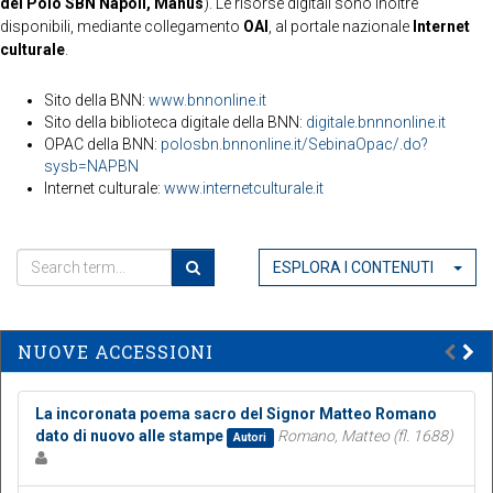
del Polo SBN Napoli, Manus
). Le risorse digitali sono inoltre
disponibili, mediante collegamento
OAI
, al portale nazionale
Internet
culturale
.
Sito della BNN:
www.bnnonline.it
Sito della biblioteca digitale della BNN:
digitale.bnnnonline.it
OPAC della BNN:
polosbn.bnnonline.it/SebinaOpac/.do?
sysb=NAPBN
Internet culturale:
www.internetculturale.it
ESPLORA I CONTENUTI
NUOVE ACCESSIONI
La incoronata poema sacro del Signor Matteo Romano
dato di nuovo alle stampe
Romano, Matteo (fl. 1688)
Autori