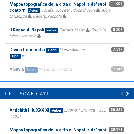
Mappa topografica della citta di Napoli e de' suoi
11.903
contorni
Carafa, Giovanni, duca di Noia
; Aloja,
Autori
Giuseppe
; Carletti, Niccolo
Il Regno di Napoli
Cartaro, Mario
; Stigliola,
8.202
Autori
Nicola Antonio
Divina Commedia
Dante Alighieri
7.317
Autori
Manuscript
Tipo
A Silvia
Giacomo Leopardi
7.145
Autori
I PIÙ SCARICATI
Antichità [lib. XXXIX]
Ligorio, Pirro <ca. 1512-
50.821
Autori
1583>
Mappa topografica della citta di Napoli e de' suoi
28.174