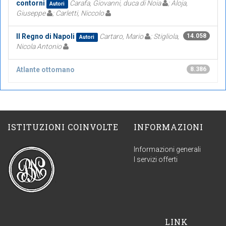
contorni
Carafa, Giovanni, duca di Noia
; Aloja,
Autori
Giuseppe
; Carletti, Niccolo
Il Regno di Napoli
Cartaro, Mario
; Stigliola,
14.058
Autori
Nicola Antonio
Atlante ottomano
8.386
ISTITUZIONI COINVOLTE
INFORMAZIONI
Informazioni generali
I servizi offerti
LINK