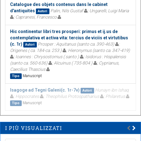
Catalogue des objets contenus dans le cabinet
d'antiquitès
Palin, Nils Gustaf
; Ungarelli, Luigi Maria
Autori
; Capranesi, Francesco
Hic continentur libri tres prosperi: primus et ij.us de
contemplativa et activa vita: tercius de viciis et virtutibus
(c. 1r)
Prosper : Aquitanus (santo ca. 390-463)
;
Autori
Origenes ( ca. 184-ca. 253 )
; Hieronymus (santo ca. 347-419)
; Ioannes : Chrysostomus ( santo )
; Isidorus : Hispalensis
(santo ca. 560-636)
; Alcuinus ( 735-804 )
; Cyprianus,
Caecilius Thascius
Manuscript
Tipo
Isagoge ad Tegni Galeni(c. 1r-7v)
Hunayn ibn Ishaq
Autori
; Hippocrates
; Theophilus Protospatharius
; Philaretus
Manuscript
Tipo
I PIÙ VISUALIZZATI