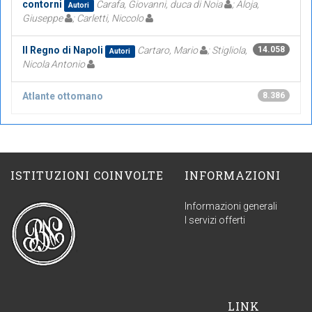
contorni
Carafa, Giovanni, duca di Noia
; Aloja,
Autori
Giuseppe
; Carletti, Niccolo
Il Regno di Napoli
Cartaro, Mario
; Stigliola,
14.058
Autori
Nicola Antonio
Atlante ottomano
8.386
ISTITUZIONI COINVOLTE
INFORMAZIONI
Informazioni generali
I servizi offerti
LINK