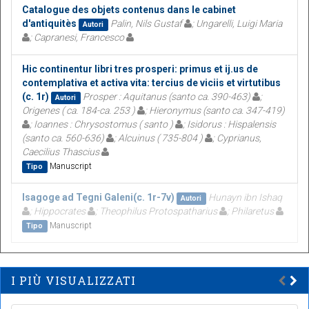
Catalogue des objets contenus dans le cabinet
d'antiquitès
Palin, Nils Gustaf
; Ungarelli, Luigi Maria
Autori
; Capranesi, Francesco
Hic continentur libri tres prosperi: primus et ij.us de
contemplativa et activa vita: tercius de viciis et virtutibus
(c. 1r)
Prosper : Aquitanus (santo ca. 390-463)
;
Autori
Origenes ( ca. 184-ca. 253 )
; Hieronymus (santo ca. 347-419)
; Ioannes : Chrysostomus ( santo )
; Isidorus : Hispalensis
(santo ca. 560-636)
; Alcuinus ( 735-804 )
; Cyprianus,
Caecilius Thascius
Manuscript
Tipo
Isagoge ad Tegni Galeni(c. 1r-7v)
Hunayn ibn Ishaq
Autori
; Hippocrates
; Theophilus Protospatharius
; Philaretus
Manuscript
Tipo
I PIÙ VISUALIZZATI