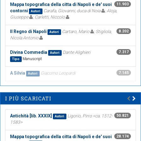
Mappa topografica della citta di Napoli e de' suoi
11.903
contorni
Carafa, Giovanni, duca di Noia
; Aloja,
Autori
Giuseppe
; Carletti, Niccolo
Il Regno di Napoli
Cartaro, Mario
; Stigliola,
8.202
Autori
Nicola Antonio
Divina Commedia
Dante Alighieri
7.317
Autori
Manuscript
Tipo
A Silvia
Giacomo Leopardi
7.145
Autori
I PIÙ SCARICATI
Antichità [lib. XXXIX]
Ligorio, Pirro <ca. 1512-
50.821
Autori
1583>
Mappa topografica della citta di Napoli e de' suoi
28.174