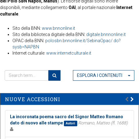
del Polo SBN Napoli, Manus
). Le risorse digitali sono inoltre
disponibili, mediante collegamento
OAI
, al portale nazionale
Internet
culturale
.
Sito della BNN:
www.bnnonline.it
Sito della biblioteca digitale della BNN:
digitale.bnnnonline.it
OPAC della BNN:
polosbn.bnnonline.it/SebinaOpac/.do?
sysb=NAPBN
Internet culturale:
www.internetculturale.it
ESPLORA I CONTENUTI
NUOVE ACCESSIONI
La incoronata poema sacro del Signor Matteo Romano
dato di nuovo alle stampe
Romano, Matteo (fl. 1688)
Autori