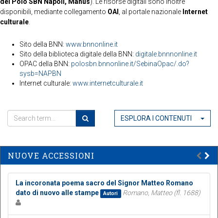
del Polo SBN Napoli, Manus
). Le risorse digitali sono inoltre
disponibili, mediante collegamento
OAI
, al portale nazionale
Internet
culturale
.
Sito della BNN:
www.bnnonline.it
Sito della biblioteca digitale della BNN:
digitale.bnnnonline.it
OPAC della BNN:
polosbn.bnnonline.it/SebinaOpac/.do?
sysb=NAPBN
Internet culturale:
www.internetculturale.it
ESPLORA I CONTENUTI
NUOVE ACCESSIONI
La incoronata poema sacro del Signor Matteo Romano
dato di nuovo alle stampe
Romano, Matteo (fl. 1688)
Autori