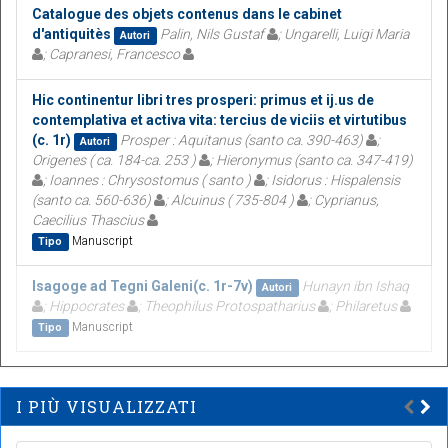
Catalogue des objets contenus dans le cabinet
d'antiquitès
Palin, Nils Gustaf
; Ungarelli, Luigi Maria
Autori
; Capranesi, Francesco
Hic continentur libri tres prosperi: primus et ij.us de
contemplativa et activa vita: tercius de viciis et virtutibus
(c. 1r)
Prosper : Aquitanus (santo ca. 390-463)
;
Autori
Origenes ( ca. 184-ca. 253 )
; Hieronymus (santo ca. 347-419)
; Ioannes : Chrysostomus ( santo )
; Isidorus : Hispalensis
(santo ca. 560-636)
; Alcuinus ( 735-804 )
; Cyprianus,
Caecilius Thascius
Manuscript
Tipo
Isagoge ad Tegni Galeni(c. 1r-7v)
Hunayn ibn Ishaq
Autori
; Hippocrates
; Theophilus Protospatharius
; Philaretus
Manuscript
Tipo
I PIÙ VISUALIZZATI