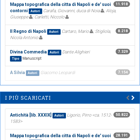
Mappa topografica della citta di Napoli e de' suoi
11.918
contorni
Carafa, Giovanni, duca di Noia
; Aloja,
Autori
Giuseppe
; Carletti, Niccolo
Il Regno di Napoli
Cartaro, Mario
; Stigliola,
8.218
Autori
Nicola Antonio
Divina Commedia
Dante Alighieri
7.329
Autori
Manuscript
Tipo
A Silvia
Giacomo Leopardi
7.154
Autori
I PIÙ SCARICATI
Antichità [lib. XXXIX]
Ligorio, Pirro <ca. 1512-
50.822
Autori
1583>
Mappa topografica della citta di Napoli e de' suoi
28.191