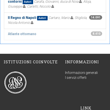
contorni
Carafa, Giovanni, duca di Noia
; Aloja,
Autori
Giuseppe
; Carletti, Niccolo
Il Regno di Napoli
Cartaro, Mario
; Stigliola,
14.091
Autori
Nicola Antonio
Atlante ottomano
8.410
ISTITUZIONI COINVOLTE
INFORMAZIONI
Informazioni generali
I servizi offerti
LINK