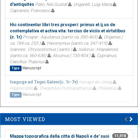
d'antiquitès
Palin, Nils Gustaf
; Ungarelli, Luigi Maria
;
Capranesi, Francesco
Hic continentur libri tres prosperi: primus et ij.us de
contemplativa et activa vita: tercius de viciis et virtutibus
(c. 1r)
Prosper : Aquitanus (santo ca. 390-463)
; Origenes (
ca. 184-ca. 253 )
; Hieronymus (santo ca. 347-419)
;
Ioannes : Chrysostomus ( santo )
; Isidorus : Hispalensis
(santo ca. 560-636)
; Alcuinus ( 735-804 )
; Cyprianus,
Caecilius Thascius
Manuscript
Type
Isagoge ad Tegni Galeni(c. 1r-7v)
Hunayn ibn Ishaq
;
Hippocrates
; Theophilus Protospatharius
; Philaretus
Manuscript
Type
MOST VIEWED
Mappa topografica della citta di Napoli e de' suoi
11,918