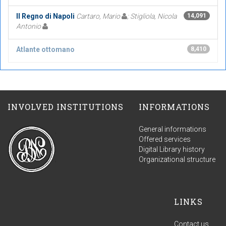
Il Regno di Napoli
Cartaro, Mario
; Stigliola, Nicola
14,091
Antonio
Atlante ottomano
8,410
INVOLVED INSTITUTIONS
INFORMATIONS
General informations
Offered services
Digital Library history
Organizational structure
LINKS
Contact us