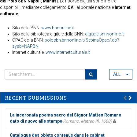
del Polo SBN Napoli, Manus
). Le risorse digitali sono inoltre
disponibili, mediante collegamento
OAI
, al portale nazionale
Internet
culturale
.
Sito della BNN:
www.bnnonline.it
Sito della biblioteca digitale della BNN:
digitale.bnnnonline.it
OPAC della BNN:
polosbn.bnnonline.it/SebinaOpac/.do?
sysb=NAPBN
Internet culturale:
www.internetculturale.it
ALL
RECENT SUBMISSIONS
La incoronata poema sacro del Signor Matteo Romano
dato di nuovo alle stampe
Romano, Matteo (fl. 1688)
Catalogue des objets contenus dans le cabinet