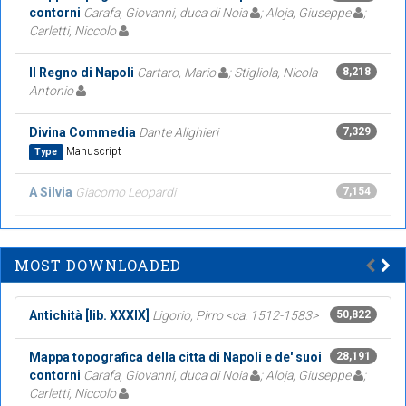
contorni
Carafa, Giovanni, duca di Noia
; Aloja, Giuseppe
;
Carletti, Niccolo
Il Regno di Napoli
Cartaro, Mario
; Stigliola, Nicola
8,218
Antonio
Divina Commedia
Dante Alighieri
7,329
Manuscript
Type
A Silvia
Giacomo Leopardi
7,154
MOST DOWNLOADED
Antichità [lib. XXXIX]
Ligorio, Pirro <ca. 1512-1583>
50,822
Mappa topografica della citta di Napoli e de' suoi
28,191
contorni
Carafa, Giovanni, duca di Noia
; Aloja, Giuseppe
;
Carletti, Niccolo