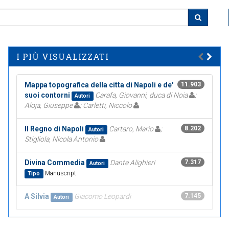
I PIÙ VISUALIZZATI
Mappa topografica della citta di Napoli e de'
11.903
suoi contorni
Carafa, Giovanni, duca di Noia
;
Autori
Aloja, Giuseppe
; Carletti, Niccolo
Il Regno di Napoli
Cartaro, Mario
;
8.202
Autori
Stigliola, Nicola Antonio
Divina Commedia
Dante Alighieri
7.317
Autori
Manuscript
Tipo
A Silvia
Giacomo Leopardi
7.145
Autori