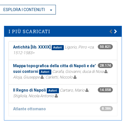
ESPLORA I CONTENUTI
I PIÙ SCARICATI
Antichità [lib. XXXIX]
Ligorio, Pirro <ca.
50.821
Autori
1512-1583>
Mappa topografica della citta di Napoli e de'
28.174
suoi contorni
Carafa, Giovanni, duca di Noia
;
Autori
Aloja, Giuseppe
; Carletti, Niccolo
Il Regno di Napoli
Cartaro, Mario
;
14.058
Autori
Stigliola, Nicola Antonio
Atlante ottomano
8.386