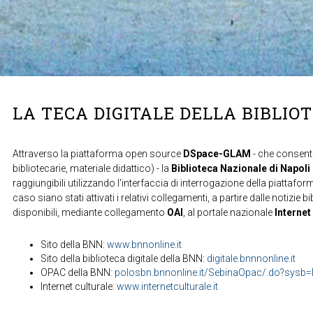
LA TECA DIGITALE DELLA BIBLIO
Attraverso la piattaforma open source
DSpace-GLAM
- che consente
bibliotecarie, materiale didattico) - la
Biblioteca Nazionale di Napoli
raggiungibili utilizzando l'interfaccia di interrogazione della piattafor
caso siano stati attivati i relativi collegamenti, a partire dalle notizie b
disponibili, mediante collegamento
OAI
, al portale nazionale
Internet
Sito della BNN:
www.bnnonline.it
Sito della biblioteca digitale della BNN:
digitale.bnnnonline.it
OPAC della BNN:
polosbn.bnnonline.it/SebinaOpac/.do?sys
Internet culturale:
www.internetculturale.it