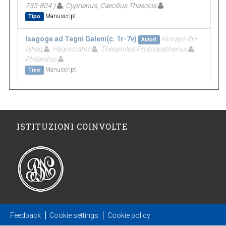
735-804 )
; Cyprianus, Caecilius Thascius
Manuscript
Tipo
Isagoge ad Tegni Galeni(c. 1r-7v)
Hunayn ibn
Autori
Ishaq
; Hippocrates
; Theophilus Protospatharius
;
Philaretus
Manuscript
Tipo
ISTITUZIONI COINVOLTE
Feedback
Cookie settings
Cookie policy