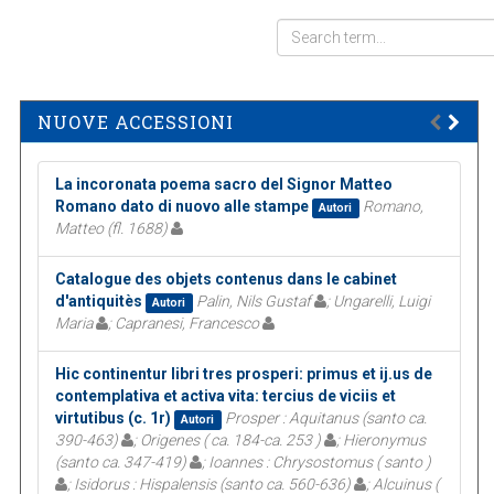
NUOVE ACCESSIONI
La incoronata poema sacro del Signor Matteo
Romano dato di nuovo alle stampe
Romano,
Autori
Matteo (fl. 1688)
Catalogue des objets contenus dans le cabinet
d'antiquitès
Palin, Nils Gustaf
; Ungarelli, Luigi
Autori
Maria
; Capranesi, Francesco
Hic continentur libri tres prosperi: primus et ij.us de
contemplativa et activa vita: tercius de viciis et
virtutibus (c. 1r)
Prosper : Aquitanus (santo ca.
Autori
390-463)
; Origenes ( ca. 184-ca. 253 )
; Hieronymus
(santo ca. 347-419)
; Ioannes : Chrysostomus ( santo )
; Isidorus : Hispalensis (santo ca. 560-636)
; Alcuinus (