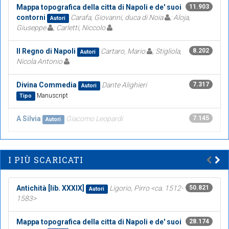
Mappa topografica della citta di Napoli e de' suoi
11.903
contorni
Carafa, Giovanni, duca di Noia
; Aloja,
Autori
Giuseppe
; Carletti, Niccolo
Il Regno di Napoli
Cartaro, Mario
; Stigliola,
8.202
Autori
Nicola Antonio
Divina Commedia
Dante Alighieri
7.317
Autori
Manuscript
Tipo
A Silvia
Giacomo Leopardi
7.145
Autori
I PIÙ SCARICATI
Antichità [lib. XXXIX]
Ligorio, Pirro <ca. 1512-
50.821
Autori
1583>
Mappa topografica della citta di Napoli e de' suoi
28.174