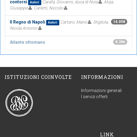
contorni
Carafa, Giovanni, duca di Noia
; Aloja,
Autori
Giuseppe
; Carletti, Niccolo
Il Regno di Napoli
Cartaro, Mario
; Stigliola,
14.058
Autori
Nicola Antonio
Atlante ottomano
8.386
ISTITUZIONI COINVOLTE
INFORMAZIONI
Informazioni generali
I servizi offerti
LINK