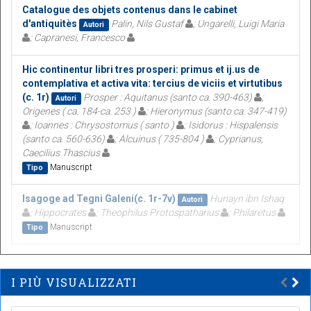
Catalogue des objets contenus dans le cabinet
d'antiquitès
Palin, Nils Gustaf
; Ungarelli, Luigi Maria
Autori
; Capranesi, Francesco
Hic continentur libri tres prosperi: primus et ij.us de
contemplativa et activa vita: tercius de viciis et virtutibus
(c. 1r)
Prosper : Aquitanus (santo ca. 390-463)
;
Autori
Origenes ( ca. 184-ca. 253 )
; Hieronymus (santo ca. 347-419)
; Ioannes : Chrysostomus ( santo )
; Isidorus : Hispalensis
(santo ca. 560-636)
; Alcuinus ( 735-804 )
; Cyprianus,
Caecilius Thascius
Manuscript
Tipo
Isagoge ad Tegni Galeni(c. 1r-7v)
Hunayn ibn Ishaq
Autori
; Hippocrates
; Theophilus Protospatharius
; Philaretus
Manuscript
Tipo
I PIÙ VISUALIZZATI