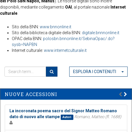
del Polo SBN Napoli, Manus
). Le risorse digitali sono inoltre
disponibili, mediante collegamento
OAI
, al portale nazionale
Internet
culturale
.
Sito della BNN:
www.bnnonline.it
Sito della biblioteca digitale della BNN:
digitale.bnnnonline.it
OPAC della BNN:
polosbn.bnnonline.it/SebinaOpac/.do?
sysb=NAPBN
Internet culturale:
www.internetculturale.it
ESPLORA I CONTENUTI
NUOVE ACCESSIONI
La incoronata poema sacro del Signor Matteo Romano
dato di nuovo alle stampe
Romano, Matteo (fl. 1688)
Autori