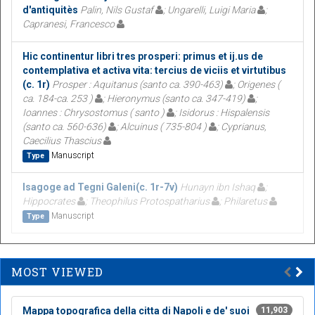
d'antiquitès
Palin, Nils Gustaf
; Ungarelli, Luigi Maria
;
Capranesi, Francesco
Hic continentur libri tres prosperi: primus et ij.us de
contemplativa et activa vita: tercius de viciis et virtutibus
(c. 1r)
Prosper : Aquitanus (santo ca. 390-463)
; Origenes (
ca. 184-ca. 253 )
; Hieronymus (santo ca. 347-419)
;
Ioannes : Chrysostomus ( santo )
; Isidorus : Hispalensis
(santo ca. 560-636)
; Alcuinus ( 735-804 )
; Cyprianus,
Caecilius Thascius
Manuscript
Type
Isagoge ad Tegni Galeni(c. 1r-7v)
Hunayn ibn Ishaq
;
Hippocrates
; Theophilus Protospatharius
; Philaretus
Manuscript
Type
MOST VIEWED
Mappa topografica della citta di Napoli e de' suoi
11,903