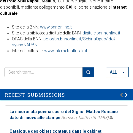
del Polo SBN Napoli, Manus
). Le risorse digitali sono inoltre
disponibili, mediante collegamento
OAI
, al portale nazionale
Internet
culturale
.
Sito della BNN:
www.bnnonline.it
Sito della biblioteca digitale della BNN:
digitale.bnnnonline.it
OPAC della BNN:
polosbn.bnnonline.it/SebinaOpac/.do?
sysb=NAPBN
Internet culturale:
www.internetculturale.it
ALL
RECENT SUBMISSIONS
La incoronata poema sacro del Signor Matteo Romano
dato di nuovo alle stampe
Romano, Matteo (fl. 1688)
Catalogue des objets contenus dans le cabinet