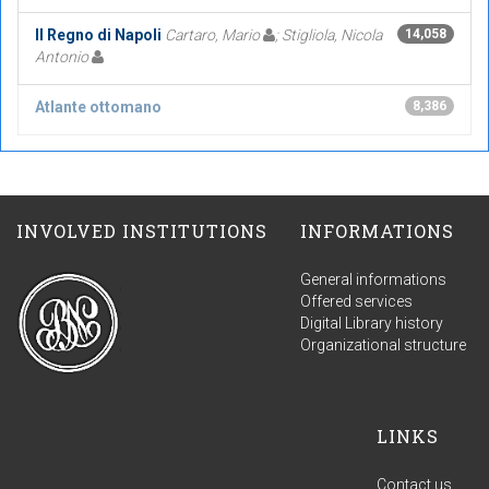
Il Regno di Napoli
Cartaro, Mario
; Stigliola, Nicola
14,058
Antonio
Atlante ottomano
8,386
INVOLVED INSTITUTIONS
INFORMATIONS
General informations
Offered services
Digital Library history
Organizational structure
LINKS
Contact us