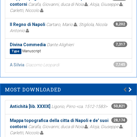
contorni
Carafa, Giovanni, duca di Noia
; Aloja, Giuseppe
;
Carletti, Niccolo
Il Regno di Napoli
Cartaro, Mario
; Stigliola, Nicola
8,202
Antonio
Divina Commedia
Dante Alighieri
7,317
Manuscript
Type
A Silvia
Giacomo Leopardi
7,145
MOST DOWNLOADED
Antichità [lib. XXXIX]
Ligorio, Pirro <ca. 1512-1583>
50,821
Mappa topografica della citta di Napoli e de' suoi
28,174
contorni
Carafa, Giovanni, duca di Noia
; Aloja, Giuseppe
;
Carletti, Niccolo