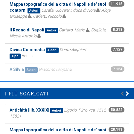
Mappa topografica della citta di Napoli e de' suoi
11.918
contorni
Carafa, Giovanni, duca di Noia
; Aloja,
Autori
Giuseppe
; Carletti, Niccolo
Il Regno di Napoli
Cartaro, Mario
; Stigliola,
8.218
Autori
Nicola Antonio
Divina Commedia
Dante Alighieri
7.329
Autori
Manuscript
Tipo
A Silvia
Giacomo Leopardi
7.154
Autori
I PIÙ SCARICATI
Antichità [lib. XXXIX]
Ligorio, Pirro <ca. 1512-
50.822
Autori
1583>
Mappa topografica della citta di Napoli e de' suoi
28.191