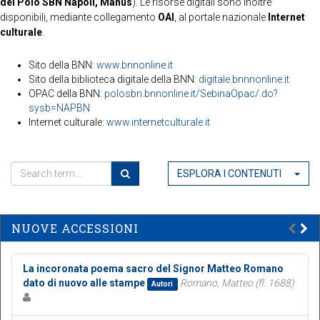
del Polo SBN Napoli, Manus
). Le risorse digitali sono inoltre
disponibili, mediante collegamento
OAI
, al portale nazionale
Internet
culturale
.
Sito della BNN:
www.bnnonline.it
Sito della biblioteca digitale della BNN:
digitale.bnnnonline.it
OPAC della BNN:
polosbn.bnnonline.it/SebinaOpac/.do?
sysb=NAPBN
Internet culturale:
www.internetculturale.it
ESPLORA I CONTENUTI
NUOVE ACCESSIONI
La incoronata poema sacro del Signor Matteo Romano
dato di nuovo alle stampe
Romano, Matteo (fl. 1688)
Autori