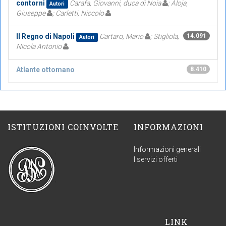
contorni
Carafa, Giovanni, duca di Noia
; Aloja,
Autori
Giuseppe
; Carletti, Niccolo
Il Regno di Napoli
Cartaro, Mario
; Stigliola,
14.091
Autori
Nicola Antonio
Atlante ottomano
8.410
ISTITUZIONI COINVOLTE
INFORMAZIONI
Informazioni generali
I servizi offerti
LINK