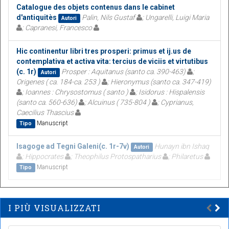
Catalogue des objets contenus dans le cabinet
d'antiquitès
Palin, Nils Gustaf
; Ungarelli, Luigi Maria
Autori
; Capranesi, Francesco
Hic continentur libri tres prosperi: primus et ij.us de
contemplativa et activa vita: tercius de viciis et virtutibus
(c. 1r)
Prosper : Aquitanus (santo ca. 390-463)
;
Autori
Origenes ( ca. 184-ca. 253 )
; Hieronymus (santo ca. 347-419)
; Ioannes : Chrysostomus ( santo )
; Isidorus : Hispalensis
(santo ca. 560-636)
; Alcuinus ( 735-804 )
; Cyprianus,
Caecilius Thascius
Manuscript
Tipo
Isagoge ad Tegni Galeni(c. 1r-7v)
Hunayn ibn Ishaq
Autori
; Hippocrates
; Theophilus Protospatharius
; Philaretus
Manuscript
Tipo
I PIÙ VISUALIZZATI