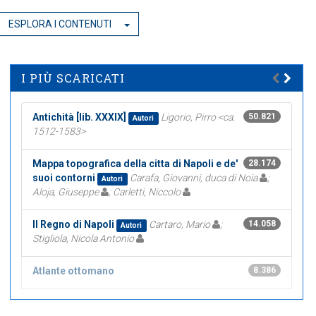
ESPLORA I CONTENUTI
I PIÙ SCARICATI
Antichità [lib. XXXIX]
Ligorio, Pirro <ca.
50.821
Autori
1512-1583>
Mappa topografica della citta di Napoli e de'
28.174
suoi contorni
Carafa, Giovanni, duca di Noia
;
Autori
Aloja, Giuseppe
; Carletti, Niccolo
Il Regno di Napoli
Cartaro, Mario
;
14.058
Autori
Stigliola, Nicola Antonio
Atlante ottomano
8.386