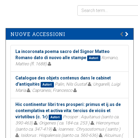
NUOVE ACCESSIONI
La incoronata poema sacro del Signor Matteo
Romano dato di nuovo alle stampe
Romano,
Autori
Matteo (fl. 1688)
Catalogue des objets contenus dans le cabinet
d'antiquitès
Palin, Nils Gustaf
; Ungarelli, Luigi
Autori
Maria
; Capranesi, Francesco
Hic continentur libri tres prosperi: primus et ij.us de
contemplativa et activa vita: tercius de viciis et
virtutibus (c. 1r)
Prosper : Aquitanus (santo ca.
Autori
390-463)
; Origenes ( ca. 184-ca. 253 )
; Hieronymus
(santo ca. 347-419)
; Ioannes : Chrysostomus ( santo )
; Isidorus : Hispalensis (santo ca. 560-636)
; Alcuinus (