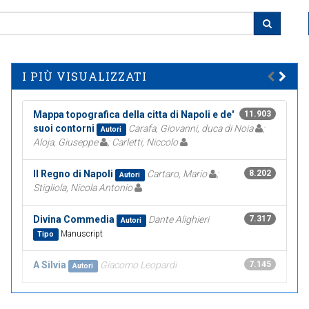
I PIÙ VISUALIZZATI
Mappa topografica della citta di Napoli e de'
11.903
suoi contorni
Carafa, Giovanni, duca di Noia
;
Autori
Aloja, Giuseppe
; Carletti, Niccolo
Il Regno di Napoli
Cartaro, Mario
;
8.202
Autori
Stigliola, Nicola Antonio
Divina Commedia
Dante Alighieri
7.317
Autori
Manuscript
Tipo
A Silvia
Giacomo Leopardi
7.145
Autori