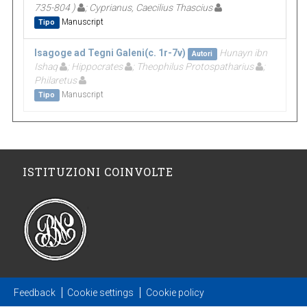
735-804 )
; Cyprianus, Caecilius Thascius
Manuscript
Tipo
Isagoge ad Tegni Galeni(c. 1r-7v)
Hunayn ibn
Autori
Ishaq
; Hippocrates
; Theophilus Protospatharius
;
Philaretus
Manuscript
Tipo
ISTITUZIONI COINVOLTE
Feedback
Cookie settings
Cookie policy