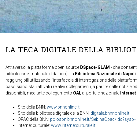
LA TECA DIGITALE DELLA BIBLIO
Attraverso la piattaforma open source
DSpace-GLAM
- che consente
bibliotecarie, materiale didattico) - la
Biblioteca Nazionale di Napoli
raggiungibili utilizzando l'interfaccia di interrogazione della piattafor
caso siano stati attivati i relativi collegamenti, a partire dalle notizie b
disponibili, mediante collegamento
OAI
, al portale nazionale
Internet
Sito della BNN:
www.bnnonline.it
Sito della biblioteca digitale della BNN:
digitale.bnnnonline.it
OPAC della BNN:
polosbn.bnnonline.it/SebinaOpac/.do?sys
Internet culturale:
www.internetculturale.it