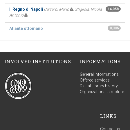
Il Regno di Napoli
Cartaro, Mario
; Stigliola, Nicola
14,058
Antonio
Atlante ottomano
8,386
INVOLVED INSTITUTIONS
INFORMATIONS
General informations
Offered services
Digital Library history
Organizational structure
LINKS
Contact us