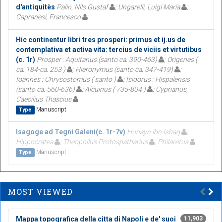
d'antiquitès
Palin, Nils Gustaf
; Ungarelli, Luigi Maria
;
Capranesi, Francesco
Hic continentur libri tres prosperi: primus et ij.us de
contemplativa et activa vita: tercius de viciis et virtutibus
(c. 1r)
Prosper : Aquitanus (santo ca. 390-463)
; Origenes (
ca. 184-ca. 253 )
; Hieronymus (santo ca. 347-419)
;
Ioannes : Chrysostomus ( santo )
; Isidorus : Hispalensis
(santo ca. 560-636)
; Alcuinus ( 735-804 )
; Cyprianus,
Caecilius Thascius
Manuscript
Type
Isagoge ad Tegni Galeni(c. 1r-7v)
Hunayn ibn Ishaq
;
Hippocrates
; Theophilus Protospatharius
; Philaretus
Manuscript
Type
MOST VIEWED
Mappa topografica della citta di Napoli e de' suoi
11,903