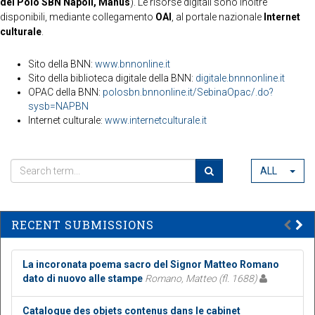
del Polo SBN Napoli, Manus
). Le risorse digitali sono inoltre
disponibili, mediante collegamento
OAI
, al portale nazionale
Internet
culturale
.
Sito della BNN:
www.bnnonline.it
Sito della biblioteca digitale della BNN:
digitale.bnnnonline.it
OPAC della BNN:
polosbn.bnnonline.it/SebinaOpac/.do?
sysb=NAPBN
Internet culturale:
www.internetculturale.it
ALL
RECENT SUBMISSIONS
La incoronata poema sacro del Signor Matteo Romano
dato di nuovo alle stampe
Romano, Matteo (fl. 1688)
Catalogue des objets contenus dans le cabinet