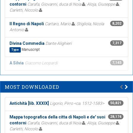
contorni
Carafa, Giovanni, duca di Noia
; Aloja, Giuseppe
;
Carletti, Niccolo
Il Regno di Napoli
Cartaro, Mario
; Stigliola, Nicola
8,202
Antonio
Divina Commedia
Dante Alighieri
7,317
Manuscript
Type
A Silvia
Giacomo Leopardi
7,145
MOST DOWNLOADED
Antichità [lib. XXXIX]
Ligorio, Pirro <ca. 1512-1583>
50,821
Mappa topografica della citta di Napoli e de' suoi
28,174
contorni
Carafa, Giovanni, duca di Noia
; Aloja, Giuseppe
;
Carletti, Niccolo