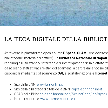
LA TECA DIGITALE DELLA BIBLIO
Attraverso la piattaforma open source
DSpace-GLAM
- che consente
bibliotecarie, materiale didattico) - la
Biblioteca Nazionale di Napoli
raggiungibili utilizzando l'interfaccia di interrogazione della piattafor
caso siano stati attivati i relativi collegamenti, a partire dalle notizie b
disponibili, mediante collegamento
OAI
, al portale nazionale
Internet
Sito della BNN:
www.bnnonline.it
Sito della biblioteca digitale della BNN:
digitale.bnnnonline.it
OPAC della BNN:
polosbn.bnnonline.it/SebinaOpac/.do?sys
Internet culturale:
www.internetculturale.it