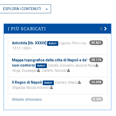
ESPLORA I CONTENUTI
I PIÙ SCARICATI
Antichità [lib. XXXIX]
Ligorio, Pirro <ca.
50.821
Autori
1512-1583>
Mappa topografica della citta di Napoli e de'
28.174
suoi contorni
Carafa, Giovanni, duca di Noia
;
Autori
Aloja, Giuseppe
; Carletti, Niccolo
Il Regno di Napoli
Cartaro, Mario
;
14.058
Autori
Stigliola, Nicola Antonio
Atlante ottomano
8.386