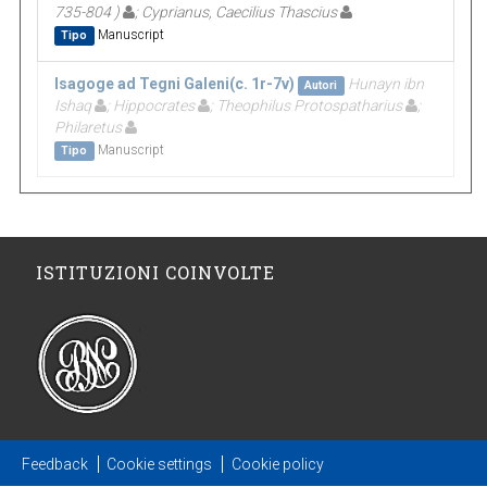
735-804 )
; Cyprianus, Caecilius Thascius
Manuscript
Tipo
Isagoge ad Tegni Galeni(c. 1r-7v)
Hunayn ibn
Autori
Ishaq
; Hippocrates
; Theophilus Protospatharius
;
Philaretus
Manuscript
Tipo
ISTITUZIONI COINVOLTE
Feedback
Cookie settings
Cookie policy