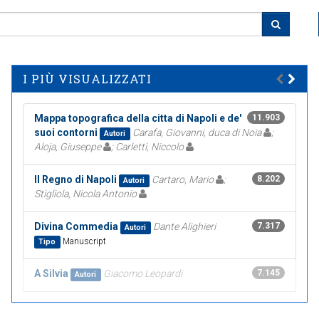
I PIÙ VISUALIZZATI
Mappa topografica della citta di Napoli e de'
11.903
suoi contorni
Carafa, Giovanni, duca di Noia
;
Autori
Aloja, Giuseppe
; Carletti, Niccolo
Il Regno di Napoli
Cartaro, Mario
;
8.202
Autori
Stigliola, Nicola Antonio
Divina Commedia
Dante Alighieri
7.317
Autori
Manuscript
Tipo
A Silvia
Giacomo Leopardi
7.145
Autori