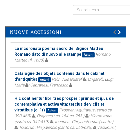
NUOVE ACCESSIONI
La incoronata poema sacro del Signor Matteo
Romano dato di nuovo alle stampe
Romano,
Autori
Matteo (fl. 1688)
Catalogue des objets contenus dans le cabinet
d'antiquitès
Palin, Nils Gustaf
; Ungarelli, Luigi
Autori
Maria
; Capranesi, Francesco
Hic continentur libri tres prosperi: primus et ij.us de
contemplativa et activa vita: tercius de viciis et
virtutibus (c. 1r)
Prosper : Aquitanus (santo ca.
Autori
390-463)
; Origenes ( ca. 184-ca. 253 )
; Hieronymus
(santo ca. 347-419)
; Ioannes : Chrysostomus ( santo )
; Isidorus : Hispalensis (santo ca. 560-636)
; Alcuinus (