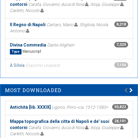
contorni
Carafa, Giovanni, duca di Noia
; Aloja, Giuseppe
;
Carletti, Niccolo
Il Regno di Napoli
Cartaro, Mario
; Stigliola, Nicola
8,218
Antonio
Divina Commedia
Dante Alighieri
7,329
Manuscript
Type
A Silvia
Giacomo Leopardi
7,154
MOST DOWNLOADED
Antichità [lib. XXXIX]
Ligorio, Pirro <ca. 1512-1583>
50,822
Mappa topografica della citta di Napoli e de' suoi
28,191
contorni
Carafa, Giovanni, duca di Noia
; Aloja, Giuseppe
;
Carletti, Niccolo