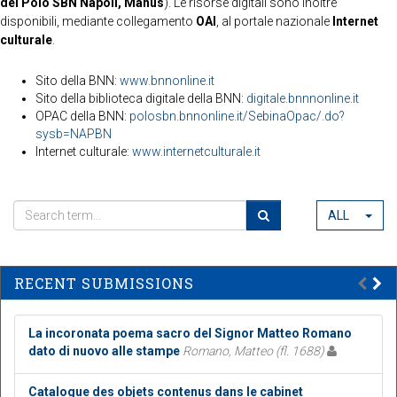
del Polo SBN Napoli, Manus
). Le risorse digitali sono inoltre
disponibili, mediante collegamento
OAI
, al portale nazionale
Internet
culturale
.
Sito della BNN:
www.bnnonline.it
Sito della biblioteca digitale della BNN:
digitale.bnnnonline.it
OPAC della BNN:
polosbn.bnnonline.it/SebinaOpac/.do?
sysb=NAPBN
Internet culturale:
www.internetculturale.it
ALL
RECENT SUBMISSIONS
La incoronata poema sacro del Signor Matteo Romano
dato di nuovo alle stampe
Romano, Matteo (fl. 1688)
Catalogue des objets contenus dans le cabinet