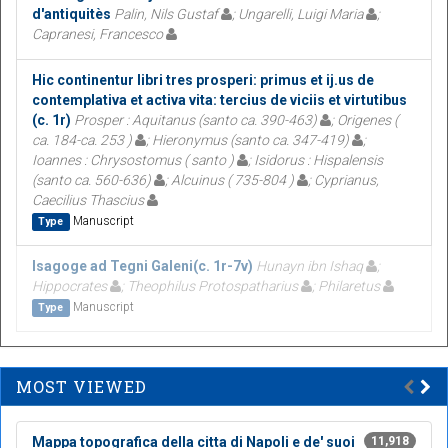
d'antiquitès
Palin, Nils Gustaf
; Ungarelli, Luigi Maria
;
Capranesi, Francesco
Hic continentur libri tres prosperi: primus et ij.us de
contemplativa et activa vita: tercius de viciis et virtutibus
(c. 1r)
Prosper : Aquitanus (santo ca. 390-463)
; Origenes (
ca. 184-ca. 253 )
; Hieronymus (santo ca. 347-419)
;
Ioannes : Chrysostomus ( santo )
; Isidorus : Hispalensis
(santo ca. 560-636)
; Alcuinus ( 735-804 )
; Cyprianus,
Caecilius Thascius
Manuscript
Type
Isagoge ad Tegni Galeni(c. 1r-7v)
Hunayn ibn Ishaq
;
Hippocrates
; Theophilus Protospatharius
; Philaretus
Manuscript
Type
MOST VIEWED
Mappa topografica della citta di Napoli e de' suoi
11,918