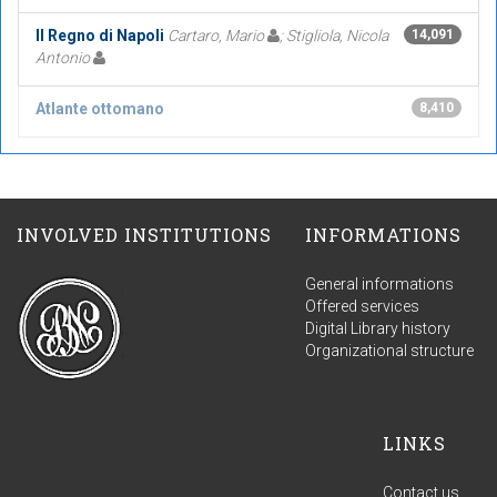
Il Regno di Napoli
Cartaro, Mario
; Stigliola, Nicola
14,091
Antonio
Atlante ottomano
8,410
INVOLVED INSTITUTIONS
INFORMATIONS
General informations
Offered services
Digital Library history
Organizational structure
LINKS
Contact us