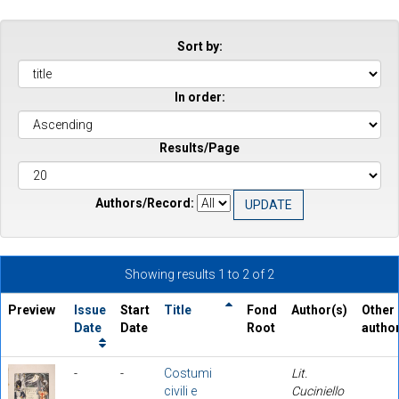
Sort by:
In order:
Results/Page
Authors/Record:
Showing results 1 to 2 of 2
Preview
Issue
Start
Title
Fond
Author(s)
Other
Date
Date
Root
autho
-
-
Costumi
Lit.
civili e
Cuciniello