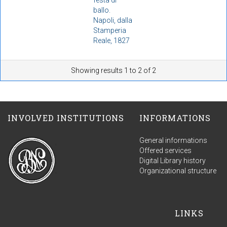
ballo.
Napoli, dalla
Stamperia
Reale, 1827
Showing results 1 to 2 of 2
INVOLVED INSTITUTIONS
INFORMATIONS
General informations
Offered services
Digital Library history
Organizational structure
LINKS