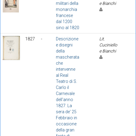
militari della
e Bianchi
monarchia
francese
dal 1200
sino al 1820
1827
-
Descrizione
Lit.
e disegni
Cuciniello
della
e Bianchi
mascherata
che
intervenne
al Real
Teatro di S.
Carlo il
Carnevale
dell'anno
1827. La
sera de' 25
Febbraio in
occasione
della gran
festa di