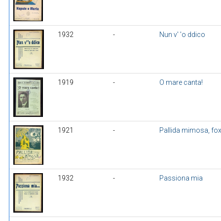
1932
-
Nun v' 'o ddico
1919
-
O mare canta!
1921
-
Pallida mimosa, fox
1932
-
Passiona mia