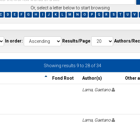
Or, select a letter below to start browsing
C
D
E
F
G
H
I
J
K
L
M
N
O
P
Q
R
S
T
U
V
ds
In order:
Results/Page
Authors/Rec
Showing results 9 to 28 of 34
Fond Root
Author(s)
Other 
Lama, Gaetano
Lama, Gaetano