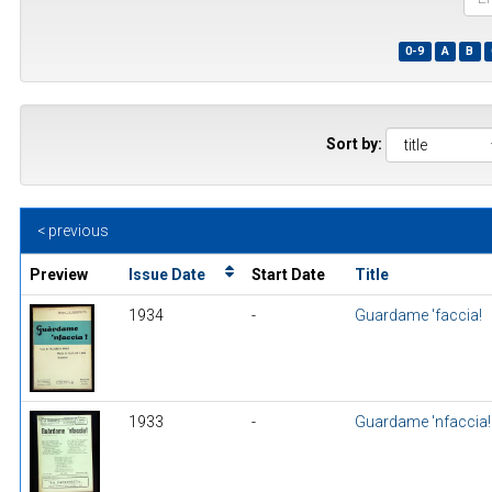
the
first
0-9
A
B
few
wor
of
a
title
Sort by:
< previous
Preview
Issue Date
Start Date
Title
1934
-
Guardame 'faccia!
1933
-
Guardame 'nfaccia!