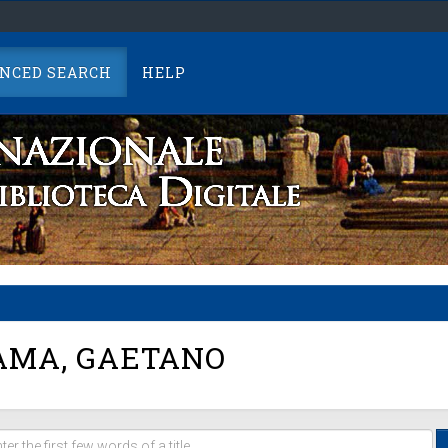
NCED SEARCH
HELP
AMA, GAETANO
er