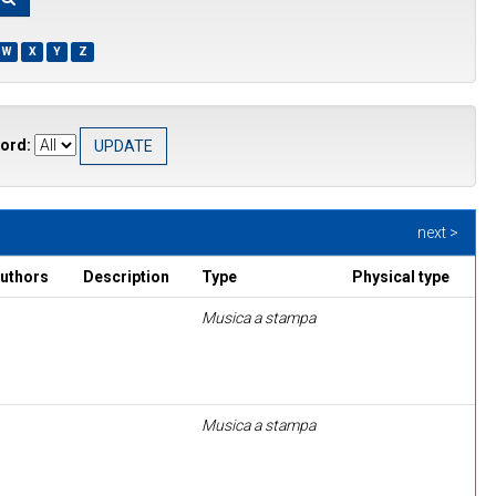
W
X
Y
Z
ord:
next >
authors
Description
Type
Physical type
Musica a stampa
Musica a stampa