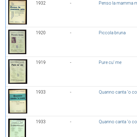
1932
-
Penso la mamma mi
1920
-
Piccola bruna
1919
-
Pure cu' me
1933
-
Quanno canta 'o co
1933
-
Quanno canta 'o co