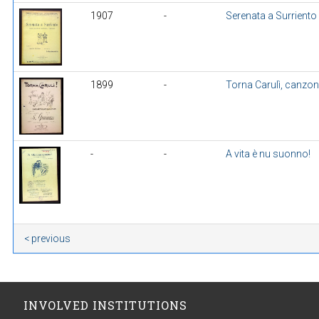
1907
-
Serenata a Surriento
1899
-
Torna Carulì, canzo
-
-
A vita è nu suonno!
< previous
INVOLVED INSTITUTIONS