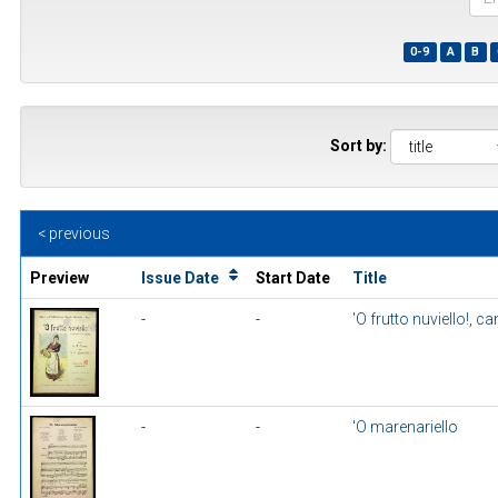
the
first
0-9
A
B
few
wor
of
a
title
Sort by:
< previous
Preview
Issue Date
Start Date
Title
-
-
'O frutto nuviello!, 
-
-
'O marenariello