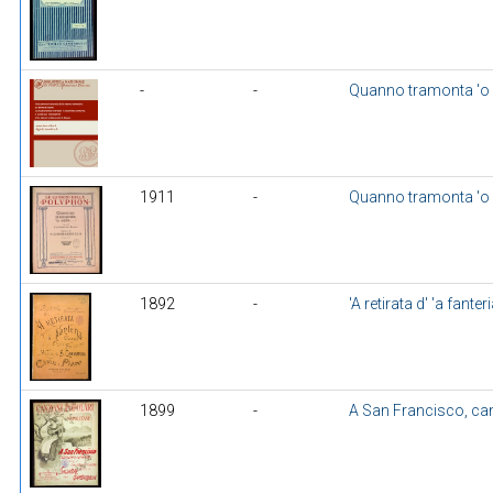
-
-
Quanno tramonta 'o 
1911
-
Quanno tramonta 'o 
1892
-
'A retirata d' 'a fanter
1899
-
A San Francisco, ca