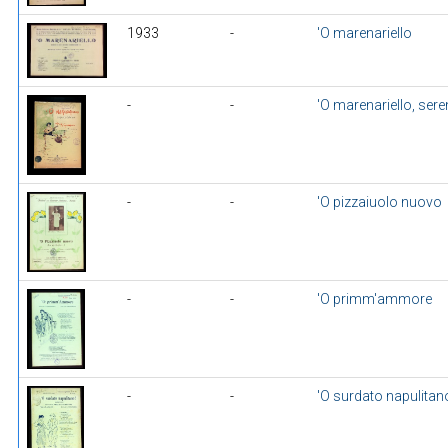
1933
-
'O marenariello
-
-
'O marenariello, ser
-
-
'O pizzaiuolo nuovo
-
-
'O primm'ammore
-
-
'O surdato napulitan