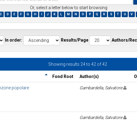
Or, select a letter below to start browsing
C
D
E
F
G
H
I
J
K
L
M
N
O
P
Q
R
S
T
U
V
ds
In order:
Results/Page
Authors/Rec
Showing results 24 to 42 of 42
Fond Root
Author(s)
O
canzone popolare
Gambardella, Salvatore
Gambardella, Salvatore