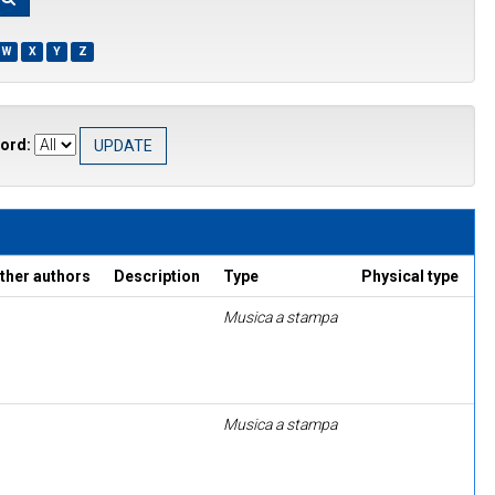
W
X
Y
Z
ord:
ther authors
Description
Type
Physical type
Musica a stampa
Musica a stampa