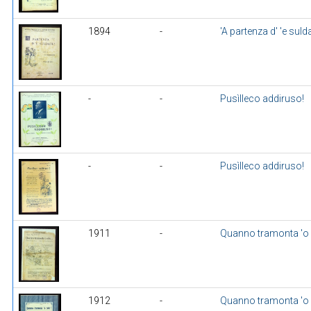
1894
-
'A partenza d' 'e sulda
-
-
Pusìlleco addiruso!
-
-
Pusìlleco addiruso!
1911
-
Quanno tramonta 'o 
1912
-
Quanno tramonta 'o 