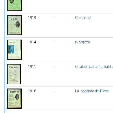
1919
-
Gioia mia!
1914
-
Giorgetta
1911
-
Gli alberi parlanti, mal
1918
-
La leggenda del Piave