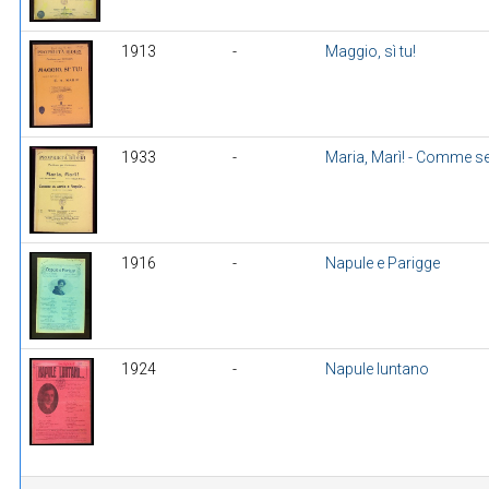
1913
-
Maggio, sì tu!
1933
-
Maria, Marì! - Comme s
1916
-
Napule e Parigge
1924
-
Napule luntano