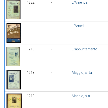
1922
-
Ll'America
-
-
Ll'America
1913
-
Ll'appuntamento
1913
-
Maggio, si' tu!
1913
-
Maggio, sì tu