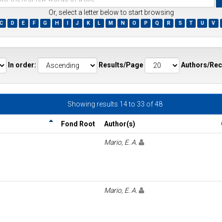
Or, select a letter below to start browsing
C
D
E
F
G
H
I
J
K
L
M
N
O
P
Q
R
S
T
U
V
ds
In order:
Results/Page
Authors/Rec
Showing results 14 to 33 of 48
Fond Root
Author(s)
Mario, E. A.
Mario, E. A.