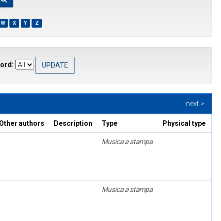
W
X
Y
Z
ord:
next >
Other authors
Description
Type
Physical type
Musica a stampa
Musica a stampa