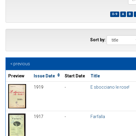
the
first
0-9
A
B
few
wor
of
a
title
Sort by:
< previous
Preview
Issue Date
Start Date
Title
1919
-
E sbocciano le rose!
1917
-
Farfalla