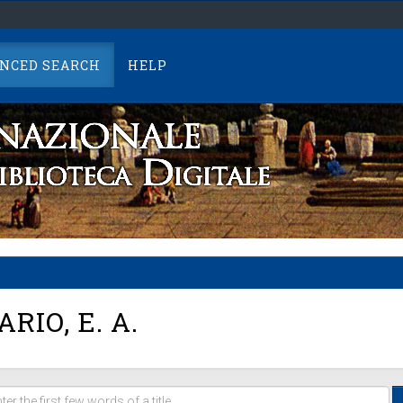
NCED SEARCH
HELP
RIO, E. A.
er