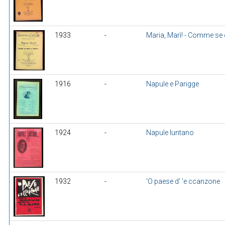
1933
-
Maria, Marì! - Comme se
1916
-
Napule e Parigge
1924
-
Napule luntano
1932
-
'O paese d' 'e ccanzone