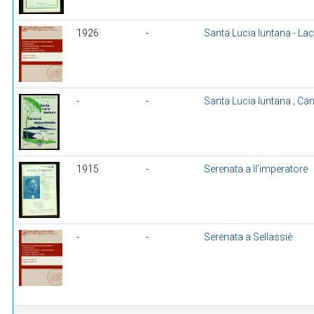
1926
-
Santa Lucia luntana - La
-
-
Santa Lucia luntana ; C
1915
-
Serenata a ll'imperatore
-
-
Serenata a Sellassiè