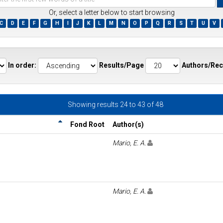
Or, select a letter below to start browsing
C
D
E
F
G
H
I
J
K
L
M
N
O
P
Q
R
S
T
U
V
ds
In order:
Results/Page
Authors/Rec
Showing results 24 to 43 of 48
Fond Root
Author(s)
Mario, E. A.
Mario, E. A.