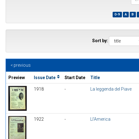
the
first
0-9
A
B
few
wor
of
a
title
Sort by:
< previous
Preview
Issue Date
Start Date
Title
1918
-
La leggenda del Piave
1922
-
Ll'America