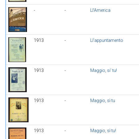
-
-
Ll'America
1913
-
Ll'appuntamento
1913
-
Maggio, si' tu!
1913
-
Maggio, sì tu
1913
-
Maggio, sì tu!