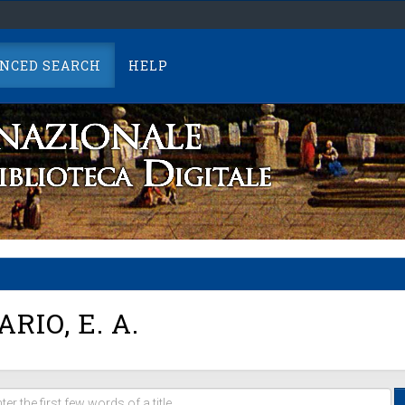
NCED SEARCH
HELP
RIO, E. A.
er