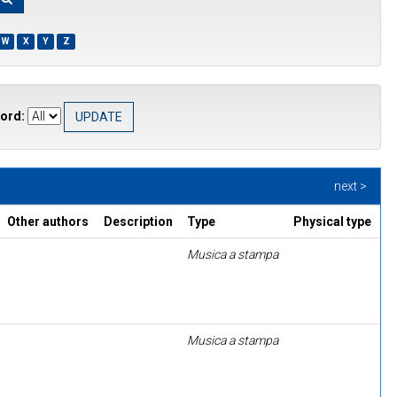
W
X
Y
Z
ord:
next >
Other authors
Description
Type
Physical type
Musica a stampa
Musica a stampa