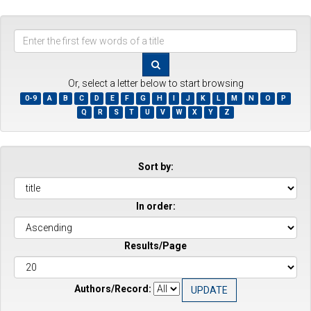
Enter
the
first
few
Or, select a letter below to start browsing
words
0-9
A
B
C
D
E
F
G
H
I
J
K
L
M
N
O
P
of
Q
R
S
T
U
V
W
X
Y
Z
a
title
Sort by:
In order:
Results/Page
Authors/Record: