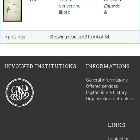
scrivere nu
Eduardo
libbro
< previous
Showing results 52 to 64 of 64
INVOLVED INSTITUTIONS
INFORMATIONS
General informations
Offered services
Digital Library history
Organizational structure
LINKS
Contact us