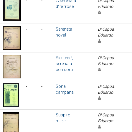
-
-
'A serenata
Di Capua,
d' 'e rrose
Eduardo
-
-
Serenata
Di Capua,
nova!
Eduardo
-
-
Sientece!,
Di Capua,
serenata
Eduardo
con coro
-
-
Sona,
Di Capua,
campana
Eduardo
-
-
Suspire
Di Capua,
mieje!
Eduardo