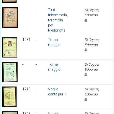
-
-
Tiritì
Di Capua,
tiritommolà,
Eduardo
tarantella
per
Piedigrotta
1931
-
Torna
Di Capua,
maggio!
Eduardo
-
-
Torna
Di Capua,
maggio!
Eduardo
1913
-
Voglio
Di Capua,
cantà pur' i'!
Eduardo
1893
-
Vurria
Di Capua,