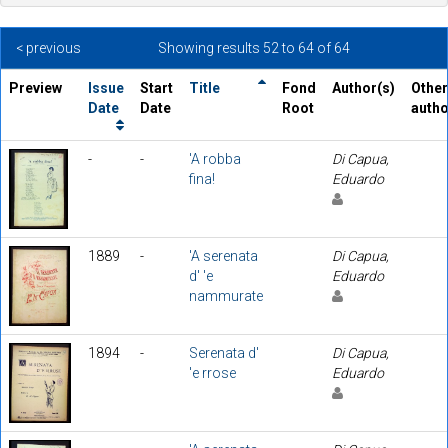
< previous
Showing results 52 to 64 of 64
Preview
Issue
Start
Title
Fond
Author(s)
Other
Date
Date
Root
auth
-
-
'A robba
Di Capua,
fina!
Eduardo
1889
-
'A serenata
Di Capua,
d' 'e
Eduardo
nammurate
1894
-
Serenata d'
Di Capua,
'e rrose
Eduardo