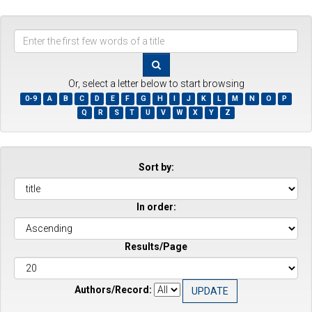
Enter
the
first
few
Or, select a letter below to start browsing
words
0-9
A
B
C
D
E
F
G
H
I
J
K
L
M
N
O
P
of
Q
R
S
T
U
V
W
X
Y
Z
a
title
Sort by:
In order:
Results/Page
Authors/Record: