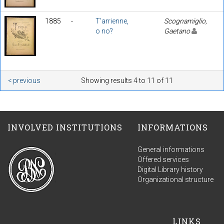
1885
-
T'arrienne,
Scognamiglio,
o no?
Gaetano
< previous
Showing results 4 to 11 of 11
INVOLVED INSTITUTIONS
INFORMATIONS
General informations
Offered services
Digital Library history
Organizational structure
LINKS