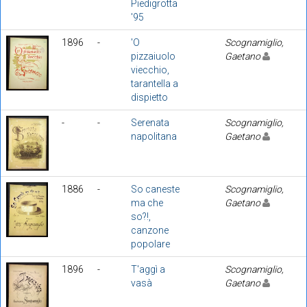
Piedigrotta
'95
1896
-
'O
Scognamiglio,
pizzaiuolo
Gaetano
viecchio,
tarantella a
dispietto
-
-
Serenata
Scognamiglio,
napolitana
Gaetano
1886
-
So caneste
Scognamiglio,
ma che
Gaetano
so?!,
canzone
popolare
1896
-
T'aggì a
Scognamiglio,
vasà
Gaetano