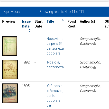
< previous
Showing results 4 to 11 of 11
Preview
Issue
Start
Title
Fond
Author(s)
Ot
Date
Date
Root
au
-
-
Nce avisse
Scognamiglio,
da penzà!?
Gaetano
canzonetta
popolare
1892
-
'Ngajola,
Scognamiglio,
canzonetta
Gaetano
1895
-
'O fuoco d'
Scognamiglio,
'o Vesuvio,
Gaetano
canto
popolare
per