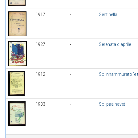
1917
-
Sentinella
1927
-
Serenata d'aprile
1912
-
So 'nnammurato 'e t
1933
-
Sol paa havet