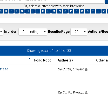
Or, select a letter below to start browsing
C
D
E
F
G
H
I
J
K
L
M
N
O
P
Q
R
S
T
U
V
ds
In order:
Results/Page
Authors/Rec
Showing results 1 to 20 of 33
Fond Root
Author(s)
Other 
ffa fa
De Curtis, Ernesto
De Curtis, Ernesto