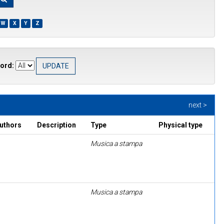
W
X
Y
Z
ord:
next >
authors
Description
Type
Physical type
Musica a stampa
Musica a stampa