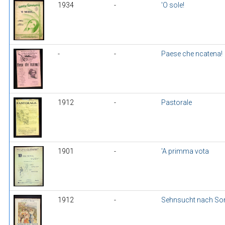
1934
-
'O sole!
-
-
Paese che ncatena!
1912
-
Pastorale
1901
-
'A primma vota
1912
-
Sehnsucht nach Sor