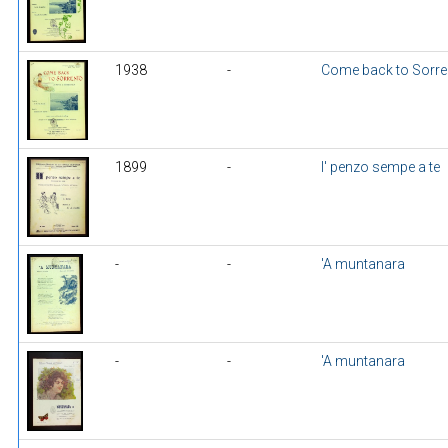
1938
-
Come back to Sorre
1899
-
I' penzo sempe a te
-
-
'A muntanara
-
-
'A muntanara