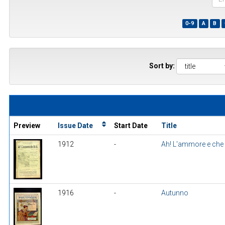
the
first
0-9
A
B
few
wor
of
a
title
Sort by:
Preview
Issue Date
Start Date
Title
1912
-
Ah! L'ammore e che 
1916
-
Autunno