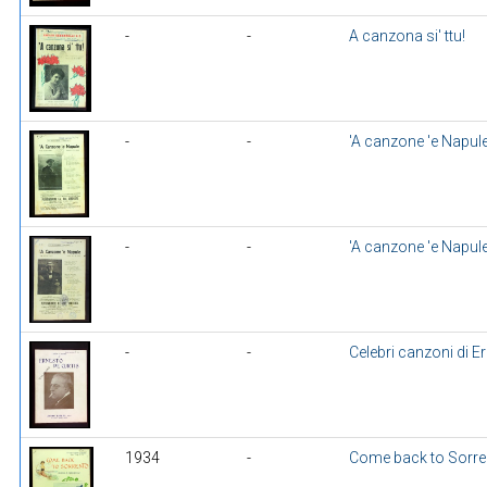
-
-
A canzona si' ttu!
-
-
'A canzone 'e Napul
-
-
'A canzone 'e Napul
-
-
Celebri canzoni di E
1934
-
Come back to Sorre