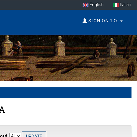
English
Italian
SIGN ON TO:
A
ord: