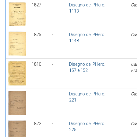
1827
-
Disegno del PHerc.
Ca
1113
1825
-
Disegno del PHerc.
Cas
1148
1810
-
Disegno del PHerc.
Ca
157 e 152
Fr
-
-
Disegno del PHerc.
Cas
221
1822
-
Disegno del PHerc.
Cas
225