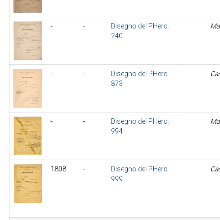
-
-
Disegno del PHerc.
Mal
240
-
-
Disegno del PHerc.
Cas
873
-
-
Disegno del PHerc.
Mal
994
1808
-
Disegno del PHerc.
Cas
999