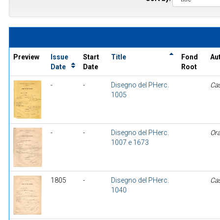
Preview
Issue
Start
Title
Fond
Au
Date
Date
Root
-
-
Disegno del PHerc.
Ca
1005
-
-
Disegno del PHerc.
Ora
1007 e 1673
1805
-
Disegno del PHerc.
Cas
1040