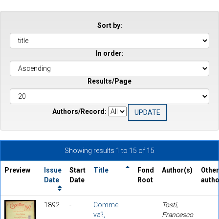
Sort by:
In order:
Results/Page
Authors/Record:
Showing results 1 to 15 of 15
Preview
Issue
Start
Title
Fond
Author(s)
Other
Date
Date
Root
auth
1892
-
Comme
Tosti,
va?,
Francesco