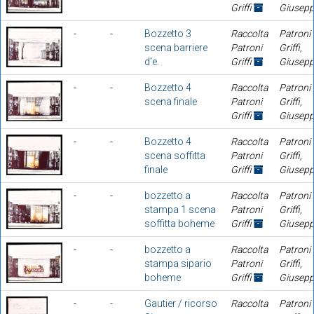
Griffi
Giusep
-
-
Bozzetto 3
Raccolta
Patroni
scena barriere
Patroni
Griffi,
d’e.
Griffi
Giusep
-
-
Bozzetto 4
Raccolta
Patroni
scena finale
Patroni
Griffi,
Griffi
Giusep
-
-
Bozzetto 4
Raccolta
Patroni
scena soffitta
Patroni
Griffi,
finale
Griffi
Giusep
-
-
bozzetto a
Raccolta
Patroni
stampa 1 scena
Patroni
Griffi,
soffitta boheme
Griffi
Giusep
-
-
bozzetto a
Raccolta
Patroni
stampa sipario
Patroni
Griffi,
boheme
Griffi
Giusep
-
-
Gautier / ricorso
Raccolta
Patroni