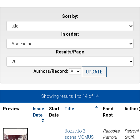
Sort by:
In order:
Results/Page
Authors/Record:
Showing results 1 to 14 of 14
Preview
Issue
Start
Title
Fond
Author(
Date
Date
Root
-
-
Bozzetto 2
Raccolta
Patroni
scena MOMUS
Patroni
Griffi,