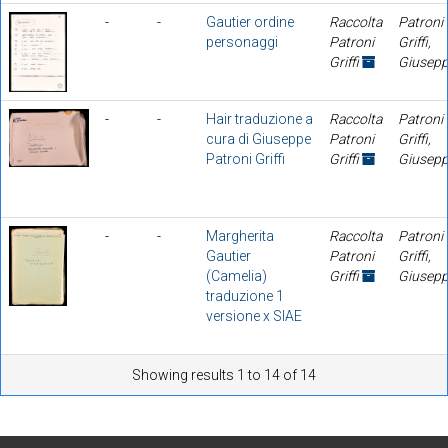
-
-
Gautier ordine
Raccolta
Patroni
personaggi
Patroni
Griffi,
Griffi
Giusep
-
-
Hair traduzione a
Raccolta
Patroni
cura di Giuseppe
Patroni
Griffi,
Patroni Griffi
Griffi
Giusep
-
-
Margherita
Raccolta
Patroni
Gautier
Patroni
Griffi,
(Camelia)
Griffi
Giusep
traduzione 1
versione x SIAE
Showing results 1 to 14 of 14