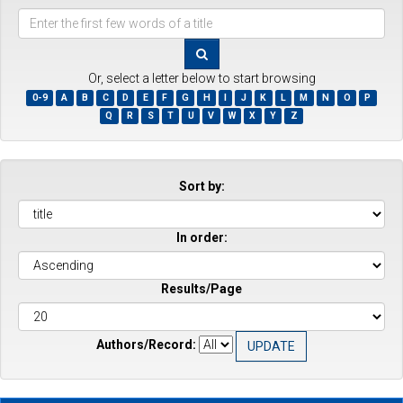
Enter
the
first
few
Or, select a letter below to start browsing
words
0-9
A
B
C
D
E
F
G
H
I
J
K
L
M
N
O
P
of
Q
R
S
T
U
V
W
X
Y
Z
a
title
Sort by:
In order:
Results/Page
Authors/Record: