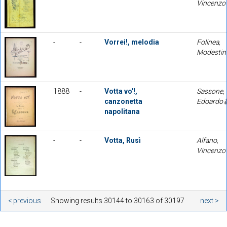
Vincenzo
-
-
Vorrei!, melodia
Folinea,
Modesti
1888
-
Votta vo'!,
Sassone,
canzonetta
Edoardo
napolitana
-
-
Votta, Rusì
Alfano,
Vincenzo
< previous
Showing results 30144 to 30163 of 30197
next >