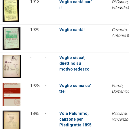
1913
-
Voglio cantà pur'
Di Capua,
i'!
Eduardo
1929
-
Voglio cantà!
Cavuoto,
Antonio
-
-
Voglio siscà!,
duettino su
motivo tedesco
1928
-
Voglio sunnà cu'
Furnò,
tte!
Domenic
1895
-
Vola Palummo,
Ricciardi,
canzone per
Vincenzo
Piedigrotta 1895