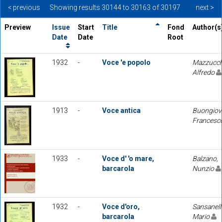
< previous
Showing results 30144 to 30163 of 30197
next >
Preview
Issue
Start
Title
Fond
Author(s
Date
Date
Root
1932
-
Voce 'e popolo
Mazzucch
Alfredo
1913
-
Voce antica
Buongiov
Francesc
1933
-
Voce d' 'o mare,
Balzano,
barcarola
Nunzio
1932
-
Voce d'oro,
Sansanelli
barcarola
Mario