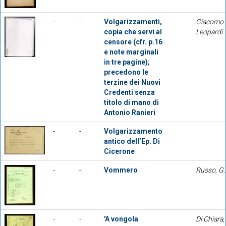
-
-
Volgarizzamenti,
Giacomo
copia che servì al
Leopardi
censore (cfr. p.16
e note marginali
in tre pagine);
precedono le
terzine dei Nuovi
Credenti senza
titolo di mano di
Antonio Ranieri
-
-
Volgarizzamento
antico dell’Ep. Di
Cicerone
-
-
Vommero
Russo, G
-
-
'A vongola
Di Chiara,