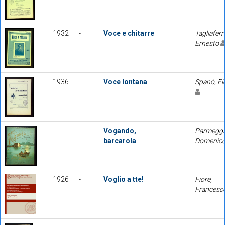
1932
-
Voce e chitarre
Tagliaferri
Ernesto
1936
-
Voce lontana
Spanò, Fl
-
-
Vogando,
Parmeggi
barcarola
Domenic
1926
-
Voglio a tte!
Fiore,
Francesc