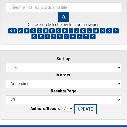
Enter
the
first
few
Or, select a letter below to start browsing
words
0-9
A
B
C
D
E
F
G
H
I
J
K
L
M
N
O
P
of
Q
R
S
T
U
V
W
X
Y
Z
a
title
Sort by:
In order:
Results/Page
Authors/Record: