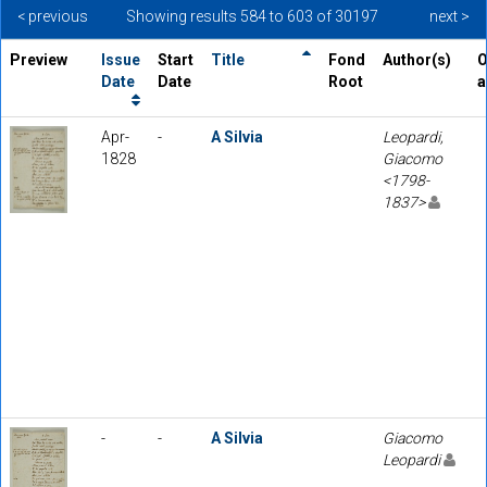
< previous
Showing results 584 to 603 of 30197
next >
Preview
Issue
Start
Title
Fond
Author(s)
O
Date
Date
Root
a
Apr-
-
A Silvia
Leopardi,
1828
Giacomo
<1798-
1837>
-
-
A Silvia
Giacomo
Leopardi