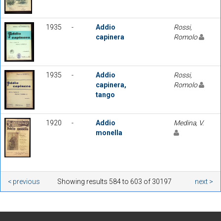
1935
-
Addio
Rossi,
capinera
Romolo
1935
-
Addio
Rossi,
capinera,
Romolo
tango
1920
-
Addio
Medina, V.
monella
< previous
Showing results 584 to 603 of 30197
next >