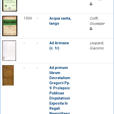
1934
-
Acqua santa,
Cioffi,
tango
Giuseppe
-
-
Ad Arimane
Leopardi,
(c. 1r)
Giacomo
-
-
Ad primum
librum
Decretalium
Gregorii Pp.
9. Prolepsis:
Publicae
Disputationi
Exposita In
Regali
Neapolitano