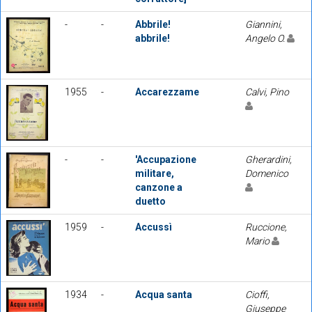
-
-
Abbrile!
Giannini,
abbrile!
Angelo O.
1955
-
Accarezzame
Calvi, Pino
-
-
'Accupazione
Gherardini,
militare,
Domenico
canzone a
duetto
1959
-
Accussì
Ruccione,
Mario
1934
-
Acqua santa
Cioffi,
Giuseppe