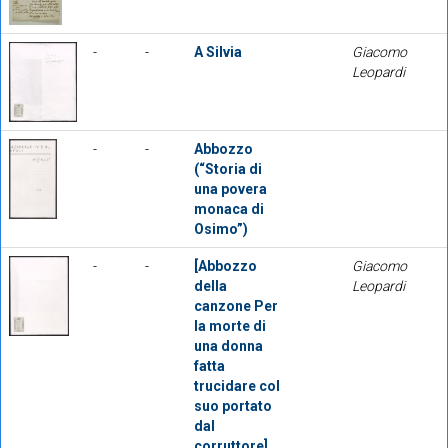
-
-
A Silvia
Giacomo
Leopardi
-
-
Abbozzo
(“Storia di
una povera
monaca di
Osimo”)
-
-
[Abbozzo
Giacomo
della
Leopardi
canzone Per
la morte di
una donna
fatta
trucidare col
suo portato
dal
corruttore]