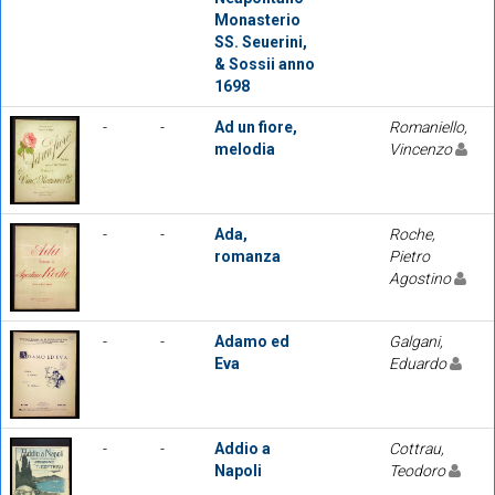
Monasterio
SS. Seuerini,
& Sossii anno
1698
-
-
Ad un fiore,
Romaniello,
melodia
Vincenzo
-
-
Ada,
Roche,
romanza
Pietro
Agostino
-
-
Adamo ed
Galgani,
Eva
Eduardo
-
-
Addio a
Cottrau,
Napoli
Teodoro