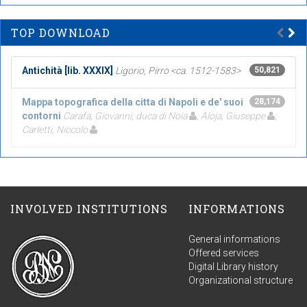
TOP DOWNLOAD
Antichità [lib. XXXIX]
Ligorio, Pirro <ca. 1512-1583>
50,821
Mappa topografica della citta di Napoli e de' suoi
28,174
contorni
Carafa, Giovanni, duca di Noia
; Aloja, Giuseppe
;
Carletti, Niccolo
INVOLVED INSTITUTIONS
INFORMATIONS
General informations
Offered services
Digital Library history
Organizational structure