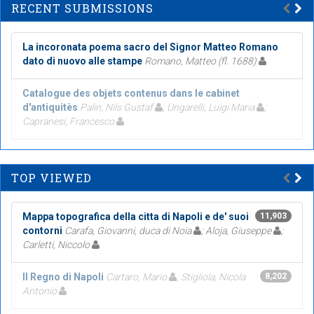
RECENT SUBMISSIONS
La incoronata poema sacro del Signor Matteo Romano
dato di nuovo alle stampe
Romano, Matteo (fl. 1688)
Catalogue des objets contenus dans le cabinet
d'antiquitès
Palin, Nils Gustaf
; Ungarelli, Luigi Maria
;
Capranesi, Francesco
TOP VIEWED
Mappa topografica della citta di Napoli e de' suoi
11,903
contorni
Carafa, Giovanni, duca di Noia
; Aloja, Giuseppe
;
Carletti, Niccolo
Il Regno di Napoli
Cartaro, Mario
; Stigliola, Nicola
8,202
Antonio