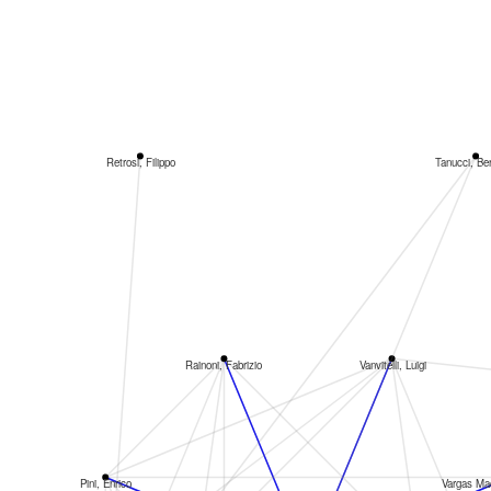
Retrosi, Filippo
Tanucci, Be
Rainoni, Fabrizio
Vanvitelli, Luigi
Pini, Enrico
Vargas Ma