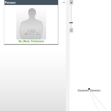
‹‹
+
Person
-
De_Mura, Francesco
Giovannini, Domenico