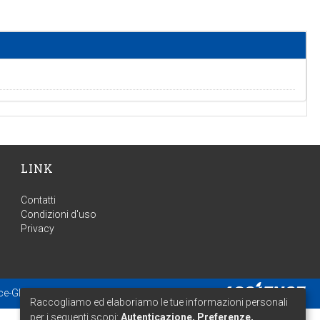
LINK
Contatti
Condizioni d'uso
Privacy
ce-GLAM
- Estensione mantenuta e ottimizzata da
Raccogliamo ed elaboriamo le tue informazioni personali
per i seguenti scopi:
Autenticazione, Preferenze,