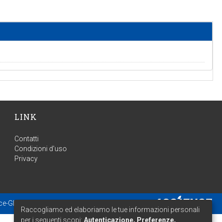
LINK
Contatti
Condizioni d'uso
Privacy
ce-GLAM
- Estensione mantenuta e ottimizzata da
Raccogliamo ed elaboriamo le tue informazioni personali
per i seguenti scopi:
Autenticazione, Preferenze,