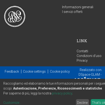
Informazioni generali
I servizi offerti
LINK
Contatti
Condizioni d'uso
Privacy
Realizzato con
Feedback
Cookie settings
Cookie policy
DSpace-GLAM
-
Estensione mantenuta e ottimizzata da
Raccogliamo ed elaboriamo le tue informazioni personali per i seguen
scopi:
Autenticazione, Preferenze, Riconoscimenti e statistiche
.
Per saperne di più, leggi la nostra
privacy policy
.
Customize
...
Decline
That's o