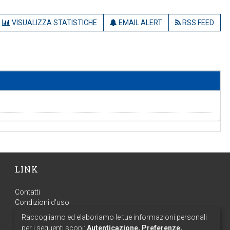
VISUALIZZA STATISTICHE
EMAIL ALERT
RSS FEED
LINK
Contatti
Condizioni d'uso
Privacy
Raccogliamo ed elaboriamo le tue informazioni personali
per i seguenti scopi:
Autenticazione, Preferenze,