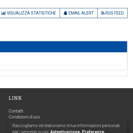
VISUALIZZA STATISTICHE
EMAIL ALERT
RSS FEED
LINK
Contatti
Condizioni d'uso
Privacy
Raccogliamo ed elaboriamo le tue informazioni personali
per i seguenti scopi:
Autenticazione, Preferenze,