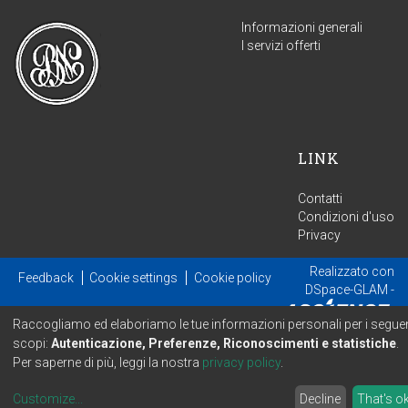
Informazioni generali
I servizi offerti
LINK
Contatti
Condizioni d'uso
Privacy
Realizzato con
Feedback
Cookie settings
Cookie policy
DSpace-GLAM
-
Estensione mantenuta e ottimizzata da
Raccogliamo ed elaboriamo le tue informazioni personali per i seguen
scopi:
Autenticazione, Preferenze, Riconoscimenti e statistiche
.
Per saperne di più, leggi la nostra
privacy policy
.
Customize
...
Decline
That's o