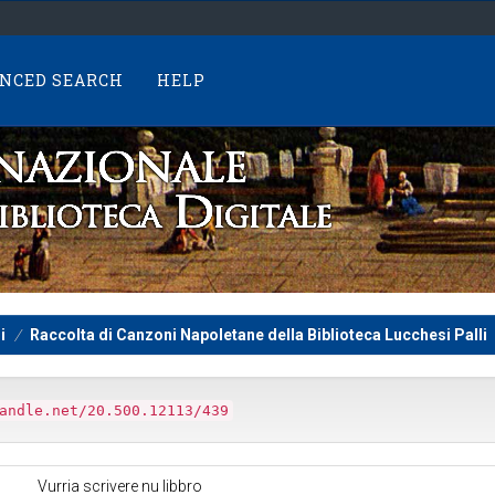
NCED SEARCH
HELP
i
Raccolta di Canzoni Napoletane della Biblioteca Lucchesi Palli
andle.net/20.500.12113/439
Vurria scrivere nu libbro