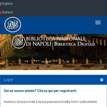
Skip
Inglese
navigation
Italiano
Log In
Sei un nuovo utente? Clicca qui per registrarti.
Inserisci la tua e-mail e la tua password nella form sottostante.