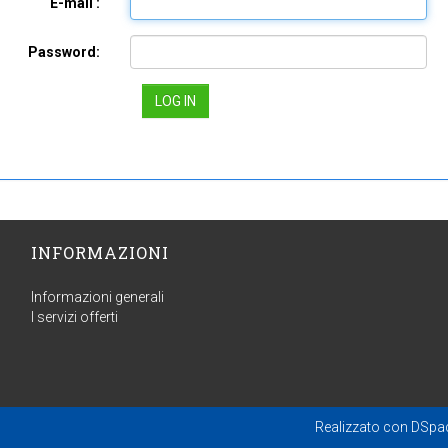
E-mail :
Password:
INFORMAZIONI
Informazioni generali
I servizi offerti
Realizzato con
DSpa