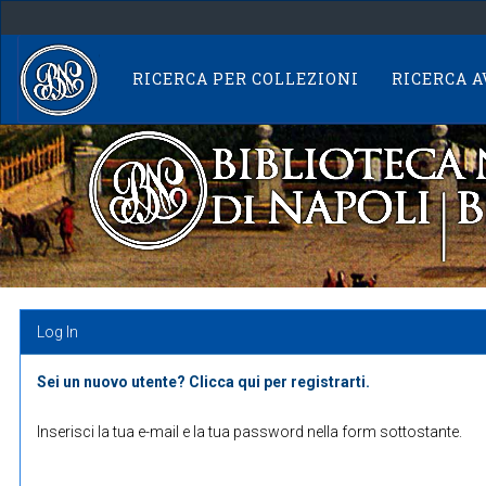
Skip
navigation
RICERCA PER COLLEZIONI
RICERCA 
Log In
Sei un nuovo utente? Clicca qui per registrarti.
Inserisci la tua e-mail e la tua password nella form sottostante.