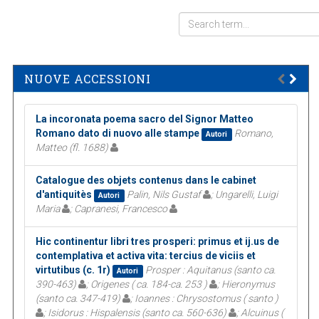
NUOVE ACCESSIONI
La incoronata poema sacro del Signor Matteo
Romano dato di nuovo alle stampe
Romano,
Autori
Matteo (fl. 1688)
Catalogue des objets contenus dans le cabinet
d'antiquitès
Palin, Nils Gustaf
; Ungarelli, Luigi
Autori
Maria
; Capranesi, Francesco
Hic continentur libri tres prosperi: primus et ij.us de
contemplativa et activa vita: tercius de viciis et
virtutibus (c. 1r)
Prosper : Aquitanus (santo ca.
Autori
390-463)
; Origenes ( ca. 184-ca. 253 )
; Hieronymus
(santo ca. 347-419)
; Ioannes : Chrysostomus ( santo )
; Isidorus : Hispalensis (santo ca. 560-636)
; Alcuinus (