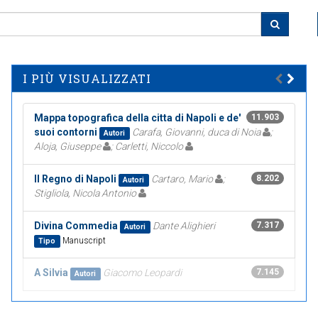
I PIÙ VISUALIZZATI
Mappa topografica della citta di Napoli e de'
11.903
suoi contorni
Carafa, Giovanni, duca di Noia
;
Autori
Aloja, Giuseppe
; Carletti, Niccolo
Il Regno di Napoli
Cartaro, Mario
;
8.202
Autori
Stigliola, Nicola Antonio
Divina Commedia
Dante Alighieri
7.317
Autori
Manuscript
Tipo
A Silvia
Giacomo Leopardi
7.145
Autori