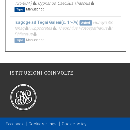
735-804 )
; Cyprianus, Caecilius Thascius
Manuscript
Tipo
Isagoge ad Tegni Galeni(c. 1r-7v)
Hunayn ibn
Autori
Ishaq
; Hippocrates
; Theophilus Protospatharius
;
Philaretus
Manuscript
Tipo
ISTITUZIONI COINVOLTE
Feedback
Cookie settings
Cookie policy