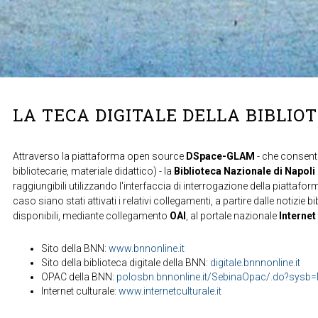
LA TECA DIGITALE DELLA BIBLIO
Attraverso la piattaforma open source
DSpace-GLAM
- che consente
bibliotecarie, materiale didattico) - la
Biblioteca Nazionale di Napoli
raggiungibili utilizzando l'interfaccia di interrogazione della piattafor
caso siano stati attivati i relativi collegamenti, a partire dalle notizie b
disponibili, mediante collegamento
OAI
, al portale nazionale
Internet
Sito della BNN:
www.bnnonline.it
Sito della biblioteca digitale della BNN:
digitale.bnnnonline.it
OPAC della BNN:
polosbn.bnnonline.it/SebinaOpac/.do?sys
Internet culturale:
www.internetculturale.it