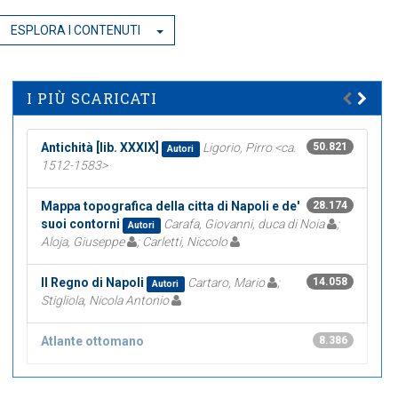
ESPLORA I CONTENUTI
I PIÙ SCARICATI
Antichità [lib. XXXIX]
Ligorio, Pirro <ca.
50.821
Autori
1512-1583>
Mappa topografica della citta di Napoli e de'
28.174
suoi contorni
Carafa, Giovanni, duca di Noia
;
Autori
Aloja, Giuseppe
; Carletti, Niccolo
Il Regno di Napoli
Cartaro, Mario
;
14.058
Autori
Stigliola, Nicola Antonio
Atlante ottomano
8.386