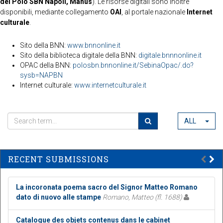
del Polo SBN Napoli, Manus
). Le risorse digitali sono inoltre
disponibili, mediante collegamento
OAI
, al portale nazionale
Internet
culturale
.
Sito della BNN:
www.bnnonline.it
Sito della biblioteca digitale della BNN:
digitale.bnnnonline.it
OPAC della BNN:
polosbn.bnnonline.it/SebinaOpac/.do?
sysb=NAPBN
Internet culturale:
www.internetculturale.it
ALL
RECENT SUBMISSIONS
La incoronata poema sacro del Signor Matteo Romano
dato di nuovo alle stampe
Romano, Matteo (fl. 1688)
Catalogue des objets contenus dans le cabinet