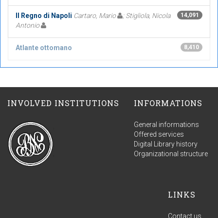
Il Regno di Napoli
Cartaro, Mario
; Stigliola, Nicola
14,091
Antonio
Atlante ottomano
8,410
INVOLVED INSTITUTIONS
INFORMATIONS
General informations
Offered services
Digital Library history
Organizational structure
LINKS
Contact us