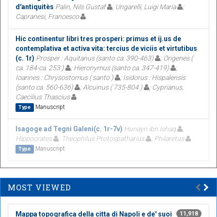
d'antiquitès
Palin, Nils Gustaf
; Ungarelli, Luigi Maria
;
Capranesi, Francesco
Hic continentur libri tres prosperi: primus et ij.us de
contemplativa et activa vita: tercius de viciis et virtutibus
(c. 1r)
Prosper : Aquitanus (santo ca. 390-463)
; Origenes (
ca. 184-ca. 253 )
; Hieronymus (santo ca. 347-419)
;
Ioannes : Chrysostomus ( santo )
; Isidorus : Hispalensis
(santo ca. 560-636)
; Alcuinus ( 735-804 )
; Cyprianus,
Caecilius Thascius
Manuscript
Type
Isagoge ad Tegni Galeni(c. 1r-7v)
Hunayn ibn Ishaq
;
Hippocrates
; Theophilus Protospatharius
; Philaretus
Manuscript
Type
MOST VIEWED
Mappa topografica della citta di Napoli e de' suoi
11,918