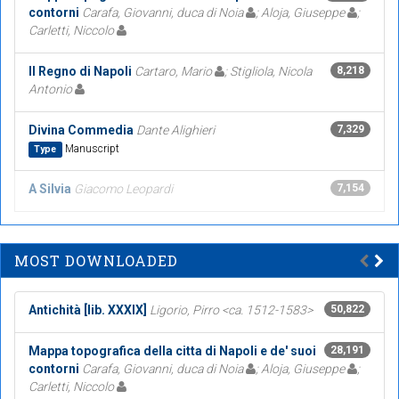
contorni
Carafa, Giovanni, duca di Noia
; Aloja, Giuseppe
;
Carletti, Niccolo
Il Regno di Napoli
Cartaro, Mario
; Stigliola, Nicola
8,218
Antonio
Divina Commedia
Dante Alighieri
7,329
Manuscript
Type
A Silvia
Giacomo Leopardi
7,154
MOST DOWNLOADED
Antichità [lib. XXXIX]
Ligorio, Pirro <ca. 1512-1583>
50,822
Mappa topografica della citta di Napoli e de' suoi
28,191
contorni
Carafa, Giovanni, duca di Noia
; Aloja, Giuseppe
;
Carletti, Niccolo