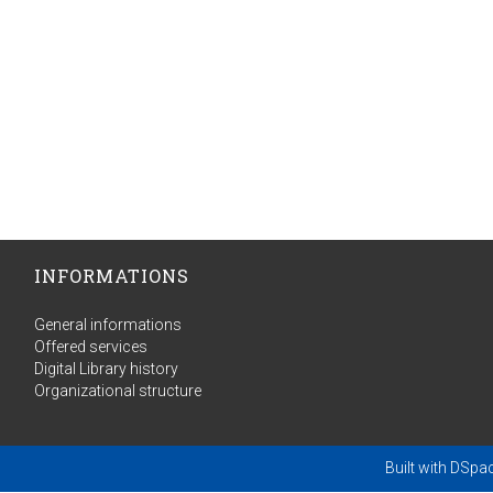
INFORMATIONS
General informations
Offered services
Digital Library history
Organizational structure
Built with
DSpa