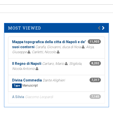
MOST VIEWED
Mappa topografica della citta di Napoli e de'
11,903
suoi contorni
Carafa, Giovanni, duca di Noia
; Aloja,
Giuseppe
; Carletti, Niccolo
Il Regno di Napoli
Cartaro, Mario
; Stigliola,
8,202
Nicola Antonio
Divina Commedia
Dante Alighieri
7,317
Manuscript
Type
A Silvia
Giacomo Leopardi
7,145