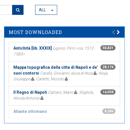
ALL
MOST DOWNLOADED
Antichità [lib. XXXIX]
Ligorio, Pirro <ca. 1512-
50,821
1583>
Mappa topografica della citta di Napoli e de'
28,174
suoi contorni
Carafa, Giovanni, duca di Noia
; Aloja,
Giuseppe
; Carletti, Niccolo
Il Regno di Napoli
Cartaro, Mario
; Stigliola,
14,058
Nicola Antonio
Atlante ottomano
8,386