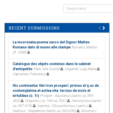
RECENT SUBMISSIONS
La incoronata poema sacro del Signor Matteo
Romano dato di nuovo alle stampe
Romano, Matteo
(fl. 1688)
Catalogue des objets contenus dans le cabinet
d'antiquitès
Palin, Nils Gustaf
; Ungarelli, Luigi Maria
;
Capranesi, Francesco
Hic continentur libri tres prosperi: primus et ij.us de
contemplativa et activa vita: tercius de viciis et
virtutibus (c. 1r)
Prosper : Aquitanus (santo ca. 390-
463)
; Origenes ( ca. 184-ca. 253 )
; Hieronymus (santo
ca. 347-419)
; Ioannes : Chrysostomus ( santo )
;
Isidorus : Hispalensis (santo ca. 560-636)
; Alcuinus (