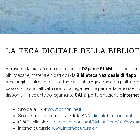
LA TECA DIGITALE DELLA BIBLIO
Attraverso la piattaforma open source
DSpace-GLAM
- che consente
bibliotecarie, materiale didattico) - la
Biblioteca Nazionale di Napoli
raggiungibili utilizzando l'interfaccia di interrogazione della piattafor
caso siano stati attivati i relativi collegamenti, a partire dalle notizie b
disponibili, mediante collegamento
OAI
, al portale nazionale
Internet
Sito della BNN:
www.bnnonline.it
Sito della biblioteca digitale della BNN:
digitale.bnnnonline.it
OPAC della BNN:
polosbn.bnnonline.it/SebinaOpac/.do?sys
Internet culturale:
www.internetculturale.it