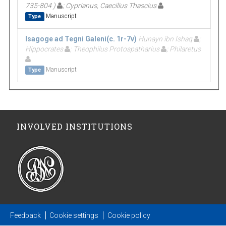
735-804 )
; Cyprianus, Caecilius Thascius
Manuscript
Type
Isagoge ad Tegni Galeni(c. 1r-7v)
Hunayn ibn Ishaq
;
Hippocrates
; Theophilus Protospatharius
; Philaretus
Manuscript
Type
INVOLVED INSTITUTIONS
Feedback
Cookie settings
Cookie policy