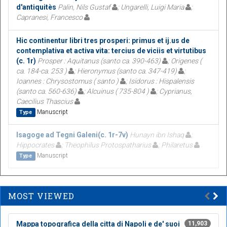
d'antiquitès
Palin, Nils Gustaf
; Ungarelli, Luigi Maria
;
Capranesi, Francesco
Hic continentur libri tres prosperi: primus et ij.us de
contemplativa et activa vita: tercius de viciis et virtutibus
(c. 1r)
Prosper : Aquitanus (santo ca. 390-463)
; Origenes (
ca. 184-ca. 253 )
; Hieronymus (santo ca. 347-419)
;
Ioannes : Chrysostomus ( santo )
; Isidorus : Hispalensis
(santo ca. 560-636)
; Alcuinus ( 735-804 )
; Cyprianus,
Caecilius Thascius
Manuscript
Type
Isagoge ad Tegni Galeni(c. 1r-7v)
Hunayn ibn Ishaq
;
Hippocrates
; Theophilus Protospatharius
; Philaretus
Manuscript
Type
MOST VIEWED
Mappa topografica della citta di Napoli e de' suoi
11,903