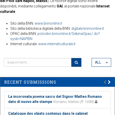
del Polo SBN Napoli, Manus
). Le risorse digitali sono inoltre
disponibili, mediante collegamento
OAI
, al portale nazionale
Internet
culturale
.
Sito della BNN:
www.bnnonline.it
Sito della biblioteca digitale della BNN:
digitale.bnnnonline.it
OPAC della BNN:
polosbn.bnnonline.it/SebinaOpac/.do?
sysb=NAPBN
Internet culturale:
www.internetculturale.it
ALL
RECENT SUBMISSIONS
La incoronata poema sacro del Signor Matteo Romano
dato di nuovo alle stampe
Romano, Matteo (fl. 1688)
Catalogue des objets contenus dans le cabinet