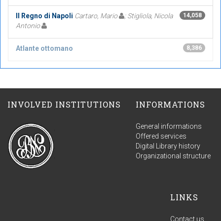
Il Regno di Napoli
Cartaro, Mario
; Stigliola, Nicola
14,058
Antonio
Atlante ottomano
8,386
INVOLVED INSTITUTIONS
INFORMATIONS
General informations
Offered services
Digital Library history
Organizational structure
LINKS
Contact us