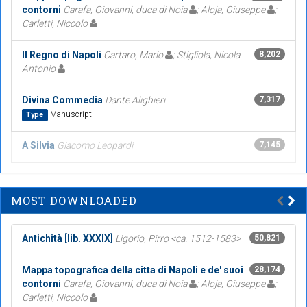
contorni
Carafa, Giovanni, duca di Noia
; Aloja, Giuseppe
;
Carletti, Niccolo
Il Regno di Napoli
Cartaro, Mario
; Stigliola, Nicola
8,202
Antonio
Divina Commedia
Dante Alighieri
7,317
Manuscript
Type
A Silvia
Giacomo Leopardi
7,145
MOST DOWNLOADED
Antichità [lib. XXXIX]
Ligorio, Pirro <ca. 1512-1583>
50,821
Mappa topografica della citta di Napoli e de' suoi
28,174
contorni
Carafa, Giovanni, duca di Noia
; Aloja, Giuseppe
;
Carletti, Niccolo