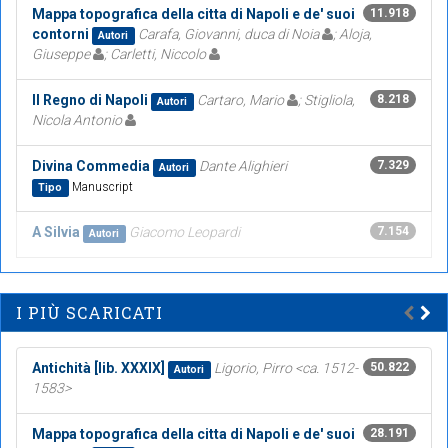
Mappa topografica della citta di Napoli e de' suoi
11.918
contorni
Carafa, Giovanni, duca di Noia
; Aloja,
Autori
Giuseppe
; Carletti, Niccolo
Il Regno di Napoli
Cartaro, Mario
; Stigliola,
8.218
Autori
Nicola Antonio
Divina Commedia
Dante Alighieri
7.329
Autori
Manuscript
Tipo
A Silvia
Giacomo Leopardi
7.154
Autori
I PIÙ SCARICATI
Antichità [lib. XXXIX]
Ligorio, Pirro <ca. 1512-
50.822
Autori
1583>
Mappa topografica della citta di Napoli e de' suoi
28.191