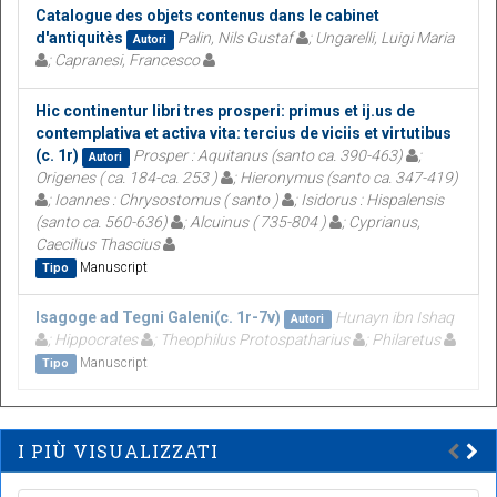
Catalogue des objets contenus dans le cabinet
d'antiquitès
Palin, Nils Gustaf
; Ungarelli, Luigi Maria
Autori
; Capranesi, Francesco
Hic continentur libri tres prosperi: primus et ij.us de
contemplativa et activa vita: tercius de viciis et virtutibus
(c. 1r)
Prosper : Aquitanus (santo ca. 390-463)
;
Autori
Origenes ( ca. 184-ca. 253 )
; Hieronymus (santo ca. 347-419)
; Ioannes : Chrysostomus ( santo )
; Isidorus : Hispalensis
(santo ca. 560-636)
; Alcuinus ( 735-804 )
; Cyprianus,
Caecilius Thascius
Manuscript
Tipo
Isagoge ad Tegni Galeni(c. 1r-7v)
Hunayn ibn Ishaq
Autori
; Hippocrates
; Theophilus Protospatharius
; Philaretus
Manuscript
Tipo
I PIÙ VISUALIZZATI