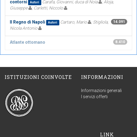
contorni
Carafa, Giovanni, duca di Noia
; Aloja,
Autori
Giuseppe
; Carletti, Niccolo
Il Regno di Napoli
Cartaro, Mario
; Stigliola,
14.091
Autori
Nicola Antonio
Atlante ottomano
8.410
ISTITUZIONI COINVOLTE
INFORMAZIONI
Informazioni generali
I servizi offerti
LINK