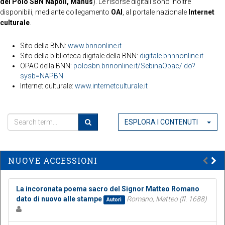
del Polo SBN Napoli, Manus
). Le risorse digitali sono inoltre
disponibili, mediante collegamento
OAI
, al portale nazionale
Internet
culturale
.
Sito della BNN:
www.bnnonline.it
Sito della biblioteca digitale della BNN:
digitale.bnnnonline.it
OPAC della BNN:
polosbn.bnnonline.it/SebinaOpac/.do?
sysb=NAPBN
Internet culturale:
www.internetculturale.it
ESPLORA I CONTENUTI
NUOVE ACCESSIONI
La incoronata poema sacro del Signor Matteo Romano
dato di nuovo alle stampe
Romano, Matteo (fl. 1688)
Autori