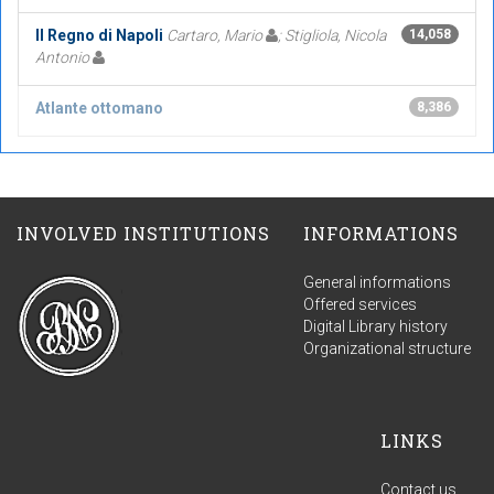
Il Regno di Napoli
Cartaro, Mario
; Stigliola, Nicola
14,058
Antonio
Atlante ottomano
8,386
INVOLVED INSTITUTIONS
INFORMATIONS
General informations
Offered services
Digital Library history
Organizational structure
LINKS
Contact us