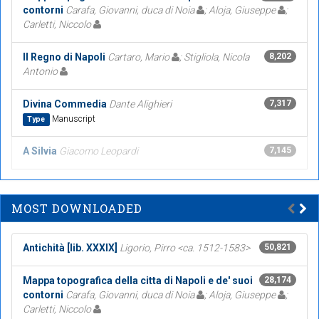
contorni
Carafa, Giovanni, duca di Noia
; Aloja, Giuseppe
;
Carletti, Niccolo
Il Regno di Napoli
Cartaro, Mario
; Stigliola, Nicola
8,202
Antonio
Divina Commedia
Dante Alighieri
7,317
Manuscript
Type
A Silvia
Giacomo Leopardi
7,145
MOST DOWNLOADED
Antichità [lib. XXXIX]
Ligorio, Pirro <ca. 1512-1583>
50,821
Mappa topografica della citta di Napoli e de' suoi
28,174
contorni
Carafa, Giovanni, duca di Noia
; Aloja, Giuseppe
;
Carletti, Niccolo