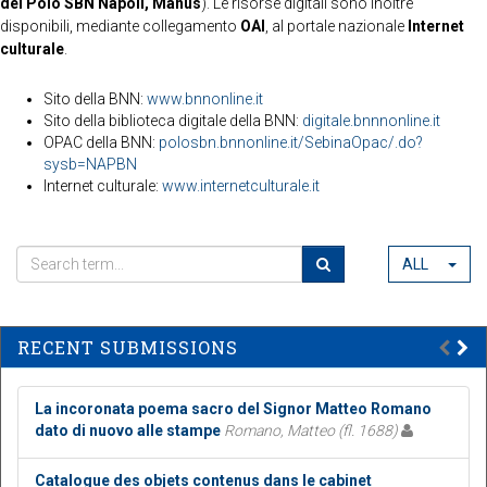
del Polo SBN Napoli, Manus
). Le risorse digitali sono inoltre
disponibili, mediante collegamento
OAI
, al portale nazionale
Internet
culturale
.
Sito della BNN:
www.bnnonline.it
Sito della biblioteca digitale della BNN:
digitale.bnnnonline.it
OPAC della BNN:
polosbn.bnnonline.it/SebinaOpac/.do?
sysb=NAPBN
Internet culturale:
www.internetculturale.it
ALL
RECENT SUBMISSIONS
La incoronata poema sacro del Signor Matteo Romano
dato di nuovo alle stampe
Romano, Matteo (fl. 1688)
Catalogue des objets contenus dans le cabinet