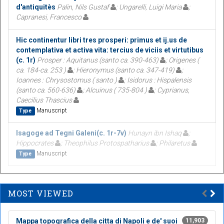
d'antiquitès
Palin, Nils Gustaf
; Ungarelli, Luigi Maria
;
Capranesi, Francesco
Hic continentur libri tres prosperi: primus et ij.us de
contemplativa et activa vita: tercius de viciis et virtutibus
(c. 1r)
Prosper : Aquitanus (santo ca. 390-463)
; Origenes (
ca. 184-ca. 253 )
; Hieronymus (santo ca. 347-419)
;
Ioannes : Chrysostomus ( santo )
; Isidorus : Hispalensis
(santo ca. 560-636)
; Alcuinus ( 735-804 )
; Cyprianus,
Caecilius Thascius
Manuscript
Type
Isagoge ad Tegni Galeni(c. 1r-7v)
Hunayn ibn Ishaq
;
Hippocrates
; Theophilus Protospatharius
; Philaretus
Manuscript
Type
MOST VIEWED
Mappa topografica della citta di Napoli e de' suoi
11,903