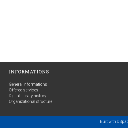
INFORMATIONS
General informations
Offered services
Digital Library history
Organizational structure
Built with
DSpa