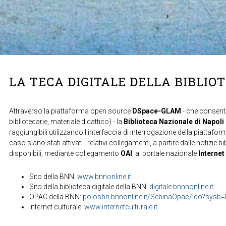
LA TECA DIGITALE DELLA BIBLIO
Attraverso la piattaforma open source
DSpace-GLAM
- che consente
bibliotecarie, materiale didattico) - la
Biblioteca Nazionale di Napoli
raggiungibili utilizzando l'interfaccia di interrogazione della piattafor
caso siano stati attivati i relativi collegamenti, a partire dalle notizie b
disponibili, mediante collegamento
OAI
, al portale nazionale
Internet
Sito della BNN:
www.bnnonline.it
Sito della biblioteca digitale della BNN:
digitale.bnnnonline.it
OPAC della BNN:
polosbn.bnnonline.it/SebinaOpac/.do?sys
Internet culturale:
www.internetculturale.it