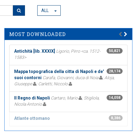
ALL
MOST DOWNLOADED
Antichità [lib. XXXIX]
Ligorio, Pirro <ca. 1512-
50,821
1583>
Mappa topografica della citta di Napoli e de'
28,174
suoi contorni
Carafa, Giovanni, duca di Noia
; Aloja,
Giuseppe
; Carletti, Niccolo
Il Regno di Napoli
Cartaro, Mario
; Stigliola,
14,058
Nicola Antonio
Atlante ottomano
8,386