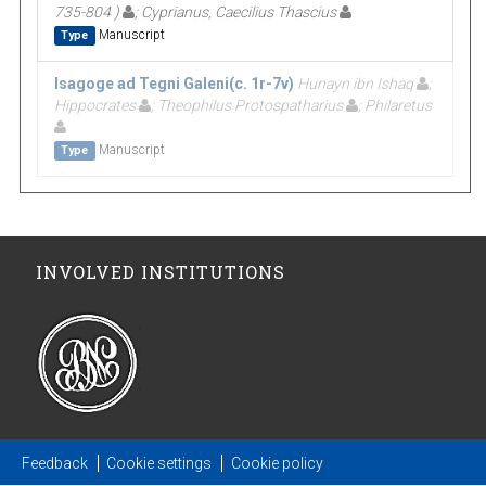
735-804 )
; Cyprianus, Caecilius Thascius
Manuscript
Type
Isagoge ad Tegni Galeni(c. 1r-7v)
Hunayn ibn Ishaq
;
Hippocrates
; Theophilus Protospatharius
; Philaretus
Manuscript
Type
INVOLVED INSTITUTIONS
Feedback
Cookie settings
Cookie policy