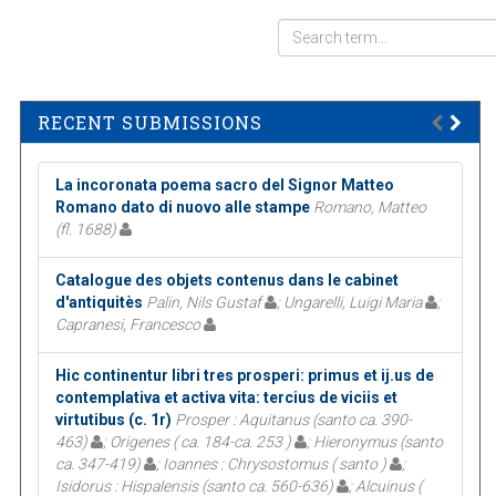
RECENT SUBMISSIONS
La incoronata poema sacro del Signor Matteo
Romano dato di nuovo alle stampe
Romano, Matteo
(fl. 1688)
Catalogue des objets contenus dans le cabinet
d'antiquitès
Palin, Nils Gustaf
; Ungarelli, Luigi Maria
;
Capranesi, Francesco
Hic continentur libri tres prosperi: primus et ij.us de
contemplativa et activa vita: tercius de viciis et
virtutibus (c. 1r)
Prosper : Aquitanus (santo ca. 390-
463)
; Origenes ( ca. 184-ca. 253 )
; Hieronymus (santo
ca. 347-419)
; Ioannes : Chrysostomus ( santo )
;
Isidorus : Hispalensis (santo ca. 560-636)
; Alcuinus (