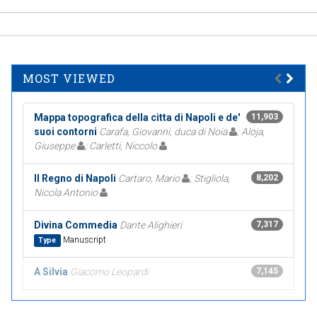
MOST VIEWED
Mappa topografica della citta di Napoli e de'
11,903
suoi contorni
Carafa, Giovanni, duca di Noia
; Aloja,
Giuseppe
; Carletti, Niccolo
Il Regno di Napoli
Cartaro, Mario
; Stigliola,
8,202
Nicola Antonio
Divina Commedia
Dante Alighieri
7,317
Manuscript
Type
A Silvia
Giacomo Leopardi
7,145