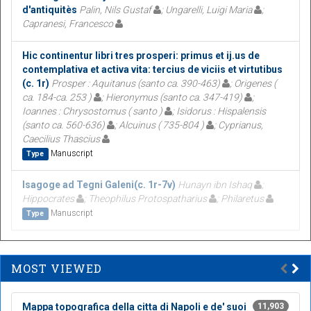
d'antiquitès
Palin, Nils Gustaf
; Ungarelli, Luigi Maria
;
Capranesi, Francesco
Hic continentur libri tres prosperi: primus et ij.us de
contemplativa et activa vita: tercius de viciis et virtutibus
(c. 1r)
Prosper : Aquitanus (santo ca. 390-463)
; Origenes (
ca. 184-ca. 253 )
; Hieronymus (santo ca. 347-419)
;
Ioannes : Chrysostomus ( santo )
; Isidorus : Hispalensis
(santo ca. 560-636)
; Alcuinus ( 735-804 )
; Cyprianus,
Caecilius Thascius
Manuscript
Type
Isagoge ad Tegni Galeni(c. 1r-7v)
Hunayn ibn Ishaq
;
Hippocrates
; Theophilus Protospatharius
; Philaretus
Manuscript
Type
MOST VIEWED
Mappa topografica della citta di Napoli e de' suoi
11,903