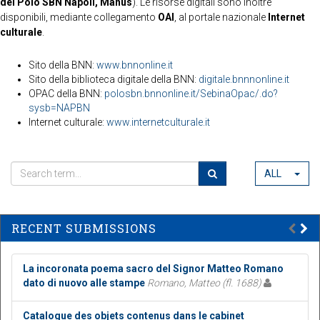
del Polo SBN Napoli, Manus
). Le risorse digitali sono inoltre
disponibili, mediante collegamento
OAI
, al portale nazionale
Internet
culturale
.
Sito della BNN:
www.bnnonline.it
Sito della biblioteca digitale della BNN:
digitale.bnnnonline.it
OPAC della BNN:
polosbn.bnnonline.it/SebinaOpac/.do?
sysb=NAPBN
Internet culturale:
www.internetculturale.it
ALL
RECENT SUBMISSIONS
La incoronata poema sacro del Signor Matteo Romano
dato di nuovo alle stampe
Romano, Matteo (fl. 1688)
Catalogue des objets contenus dans le cabinet