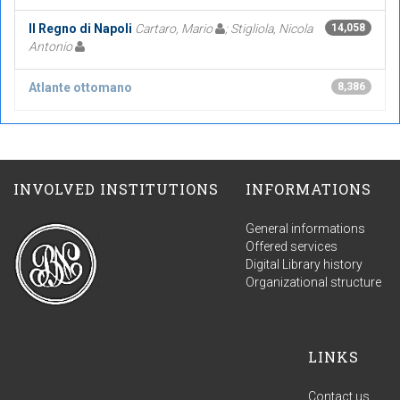
Il Regno di Napoli
Cartaro, Mario
; Stigliola, Nicola
14,058
Antonio
Atlante ottomano
8,386
INVOLVED INSTITUTIONS
INFORMATIONS
General informations
Offered services
Digital Library history
Organizational structure
LINKS
Contact us