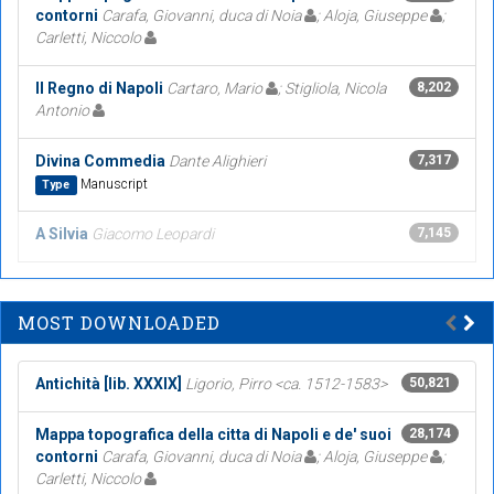
contorni
Carafa, Giovanni, duca di Noia
; Aloja, Giuseppe
;
Carletti, Niccolo
Il Regno di Napoli
Cartaro, Mario
; Stigliola, Nicola
8,202
Antonio
Divina Commedia
Dante Alighieri
7,317
Manuscript
Type
A Silvia
Giacomo Leopardi
7,145
MOST DOWNLOADED
Antichità [lib. XXXIX]
Ligorio, Pirro <ca. 1512-1583>
50,821
Mappa topografica della citta di Napoli e de' suoi
28,174
contorni
Carafa, Giovanni, duca di Noia
; Aloja, Giuseppe
;
Carletti, Niccolo