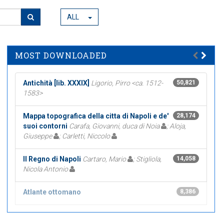
ALL
MOST DOWNLOADED
Antichità [lib. XXXIX]
Ligorio, Pirro <ca. 1512-
50,821
1583>
Mappa topografica della citta di Napoli e de'
28,174
suoi contorni
Carafa, Giovanni, duca di Noia
; Aloja,
Giuseppe
; Carletti, Niccolo
Il Regno di Napoli
Cartaro, Mario
; Stigliola,
14,058
Nicola Antonio
Atlante ottomano
8,386