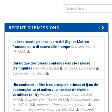
RECENT SUBMISSIONS
La incoronata poema sacro del Signor Matteo
Romano dato di nuovo alle stampe
Romano, Matteo
(fl. 1688)
Catalogue des objets contenus dans le cabinet
d'antiquitès
Palin, Nils Gustaf
; Ungarelli, Luigi Maria
;
Capranesi, Francesco
Hic continentur libri tres prosperi: primus et ij.us de
contemplativa et activa vita: tercius de viciis et
virtutibus (c. 1r)
Prosper : Aquitanus (santo ca. 390-
463)
; Origenes ( ca. 184-ca. 253 )
; Hieronymus (santo
ca. 347-419)
; Ioannes : Chrysostomus ( santo )
;
Isidorus : Hispalensis (santo ca. 560-636)
; Alcuinus (