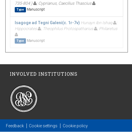
735-804 )
; Cyprianus, Caecilius Thascius
Manuscript
Type
Isagoge ad Tegni Galeni(c. 1r-7v)
Hunayn ibn Ishaq
;
Hippocrates
; Theophilus Protospatharius
; Philaretus
Manuscript
Type
INVOLVED INSTITUTIONS
Feedback
Cookie settings
Cookie policy