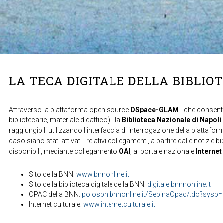
LA TECA DIGITALE DELLA BIBLIO
Attraverso la piattaforma open source
DSpace-GLAM
- che consente
bibliotecarie, materiale didattico) - la
Biblioteca Nazionale di Napoli
raggiungibili utilizzando l'interfaccia di interrogazione della piattafor
caso siano stati attivati i relativi collegamenti, a partire dalle notizie b
disponibili, mediante collegamento
OAI
, al portale nazionale
Internet
Sito della BNN:
www.bnnonline.it
Sito della biblioteca digitale della BNN:
digitale.bnnnonline.it
OPAC della BNN:
polosbn.bnnonline.it/SebinaOpac/.do?sys
Internet culturale:
www.internetculturale.it