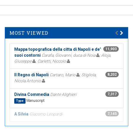
MOST VIEWED
Mappa topografica della citta di Napoli e de'
11,903
suoi contorni
Carafa, Giovanni, duca di Noia
; Aloja,
Giuseppe
; Carletti, Niccolo
Il Regno di Napoli
Cartaro, Mario
; Stigliola,
8,202
Nicola Antonio
Divina Commedia
Dante Alighieri
7,317
Manuscript
Type
A Silvia
Giacomo Leopardi
7,145