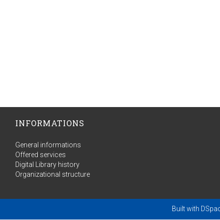
INFORMATIONS
General informations
Offered services
Digital Library history
Organizational structure
Built with
DSpa