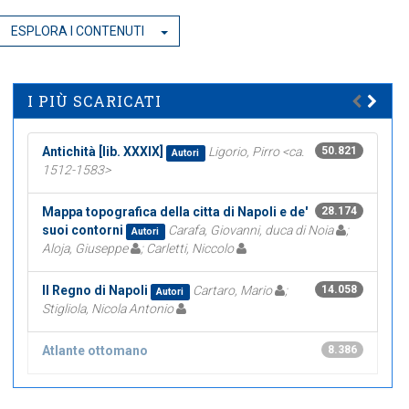
ESPLORA I CONTENUTI
I PIÙ SCARICATI
Antichità [lib. XXXIX]
Ligorio, Pirro <ca.
50.821
Autori
1512-1583>
Mappa topografica della citta di Napoli e de'
28.174
suoi contorni
Carafa, Giovanni, duca di Noia
;
Autori
Aloja, Giuseppe
; Carletti, Niccolo
Il Regno di Napoli
Cartaro, Mario
;
14.058
Autori
Stigliola, Nicola Antonio
Atlante ottomano
8.386