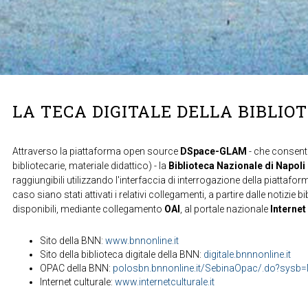
LA TECA DIGITALE DELLA BIBLIO
Attraverso la piattaforma open source
DSpace-GLAM
- che consente
bibliotecarie, materiale didattico) - la
Biblioteca Nazionale di Napoli
raggiungibili utilizzando l'interfaccia di interrogazione della piattafor
caso siano stati attivati i relativi collegamenti, a partire dalle notizie b
disponibili, mediante collegamento
OAI
, al portale nazionale
Internet
Sito della BNN:
www.bnnonline.it
Sito della biblioteca digitale della BNN:
digitale.bnnnonline.it
OPAC della BNN:
polosbn.bnnonline.it/SebinaOpac/.do?sys
Internet culturale:
www.internetculturale.it