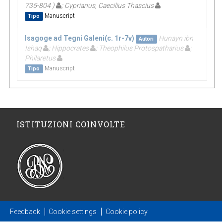
735-804 )
; Cyprianus, Caecilius Thascius
Manuscript
Tipo
Isagoge ad Tegni Galeni(c. 1r-7v)
Hunayn ibn
Autori
Ishaq
; Hippocrates
; Theophilus Protospatharius
;
Philaretus
Manuscript
Tipo
ISTITUZIONI COINVOLTE
Feedback
Cookie settings
Cookie policy