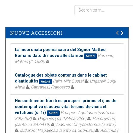
NUOVE ACCESSIONI
La incoronata poema sacro del Signor Matteo
Romano dato di nuovo alle stampe
Romano,
Autori
Matteo (fl. 1688)
Catalogue des objets contenus dans le cabinet
d'antiquitès
Palin, Nils Gustaf
; Ungarelli, Luigi
Autori
Maria
; Capranesi, Francesco
Hic continentur libri tres prosperi: primus et ij.us de
contemplativa et activa vita: tercius de viciis et
virtutibus (c. 1r)
Prosper : Aquitanus (santo ca.
Autori
390-463)
; Origenes ( ca. 184-ca. 253 )
; Hieronymus
(santo ca. 347-419)
; Ioannes : Chrysostomus ( santo )
; Isidorus : Hispalensis (santo ca. 560-636)
; Alcuinus (