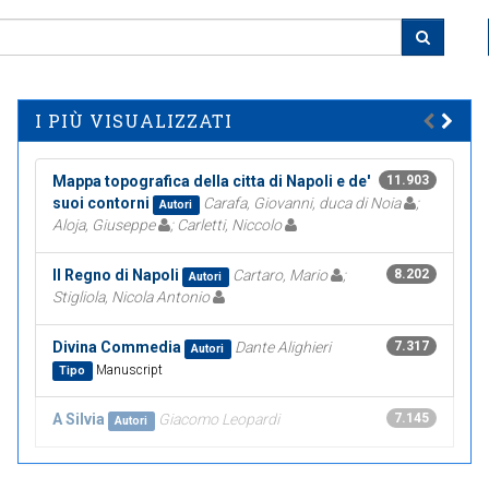
I PIÙ VISUALIZZATI
Mappa topografica della citta di Napoli e de'
11.903
suoi contorni
Carafa, Giovanni, duca di Noia
;
Autori
Aloja, Giuseppe
; Carletti, Niccolo
Il Regno di Napoli
Cartaro, Mario
;
8.202
Autori
Stigliola, Nicola Antonio
Divina Commedia
Dante Alighieri
7.317
Autori
Manuscript
Tipo
A Silvia
Giacomo Leopardi
7.145
Autori