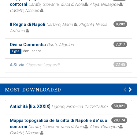
contorni
Carafa, Giovanni, duca di Noia
; Aloja, Giuseppe
;
Carletti, Niccolo
Il Regno di Napoli
Cartaro, Mario
; Stigliola, Nicola
8,202
Antonio
Divina Commedia
Dante Alighieri
7,317
Manuscript
Type
A Silvia
Giacomo Leopardi
7,145
MOST DOWNLOADED
Antichità [lib. XXXIX]
Ligorio, Pirro <ca. 1512-1583>
50,821
Mappa topografica della citta di Napoli e de' suoi
28,174
contorni
Carafa, Giovanni, duca di Noia
; Aloja, Giuseppe
;
Carletti, Niccolo