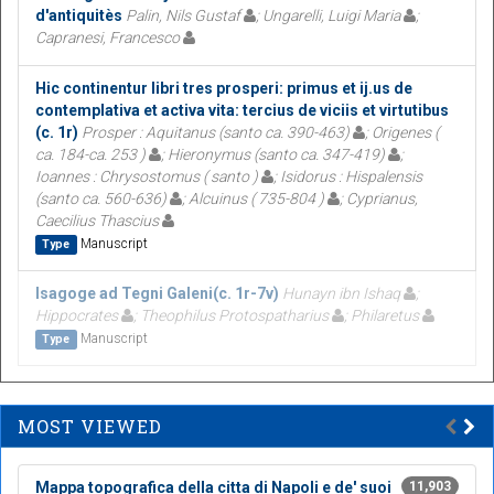
d'antiquitès
Palin, Nils Gustaf
; Ungarelli, Luigi Maria
;
Capranesi, Francesco
Hic continentur libri tres prosperi: primus et ij.us de
contemplativa et activa vita: tercius de viciis et virtutibus
(c. 1r)
Prosper : Aquitanus (santo ca. 390-463)
; Origenes (
ca. 184-ca. 253 )
; Hieronymus (santo ca. 347-419)
;
Ioannes : Chrysostomus ( santo )
; Isidorus : Hispalensis
(santo ca. 560-636)
; Alcuinus ( 735-804 )
; Cyprianus,
Caecilius Thascius
Manuscript
Type
Isagoge ad Tegni Galeni(c. 1r-7v)
Hunayn ibn Ishaq
;
Hippocrates
; Theophilus Protospatharius
; Philaretus
Manuscript
Type
MOST VIEWED
Mappa topografica della citta di Napoli e de' suoi
11,903