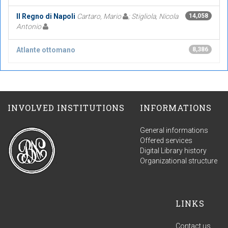
Il Regno di Napoli
Cartaro, Mario
; Stigliola, Nicola
14,058
Antonio
Atlante ottomano
8,386
INVOLVED INSTITUTIONS
INFORMATIONS
General informations
Offered services
Digital Library history
Organizational structure
LINKS
Contact us