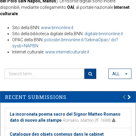
del Polo SBN Napoli, Manus
). Le risorse digitali sono inoltre
disponibili, mediante collegamento
OAI
, al portale nazionale
Internet
culturale
.
Sito della BNN:
www.bnnonline.it
Sito della biblioteca digitale della BNN:
digitale.bnnnonline.it
OPAC della BNN:
polosbn.bnnonline.it/SebinaOpac/.do?
sysb=NAPBN
Internet culturale:
www.internetculturale.it
ALL
RECENT SUBMISSIONS
La incoronata poema sacro del Signor Matteo Romano
dato di nuovo alle stampe
Romano, Matteo (fl. 1688)
Catalogue des objets contenus dans le cabinet