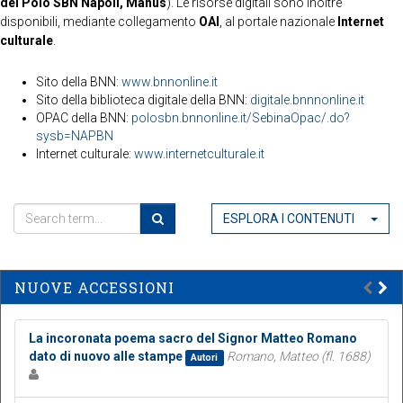
del Polo SBN Napoli, Manus
). Le risorse digitali sono inoltre
disponibili, mediante collegamento
OAI
, al portale nazionale
Internet
culturale
.
Sito della BNN:
www.bnnonline.it
Sito della biblioteca digitale della BNN:
digitale.bnnnonline.it
OPAC della BNN:
polosbn.bnnonline.it/SebinaOpac/.do?
sysb=NAPBN
Internet culturale:
www.internetculturale.it
ESPLORA I CONTENUTI
NUOVE ACCESSIONI
La incoronata poema sacro del Signor Matteo Romano
dato di nuovo alle stampe
Romano, Matteo (fl. 1688)
Autori