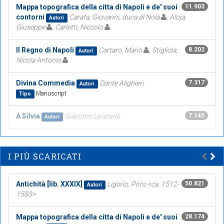
Mappa topografica della citta di Napoli e de' suoi
11.903
contorni
Carafa, Giovanni, duca di Noia
; Aloja,
Autori
Giuseppe
; Carletti, Niccolo
Il Regno di Napoli
Cartaro, Mario
; Stigliola,
8.202
Autori
Nicola Antonio
Divina Commedia
Dante Alighieri
7.317
Autori
Manuscript
Tipo
A Silvia
Giacomo Leopardi
7.145
Autori
I PIÙ SCARICATI
Antichità [lib. XXXIX]
Ligorio, Pirro <ca. 1512-
50.821
Autori
1583>
Mappa topografica della citta di Napoli e de' suoi
28.174