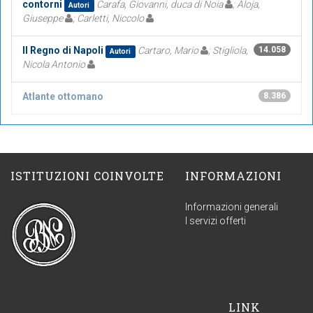
contorni
Carafa, Giovanni, duca di Noia
; Aloja,
Autori
Giuseppe
; Carletti, Niccolo
Il Regno di Napoli
Cartaro, Mario
; Stigliola,
14.058
Autori
Nicola Antonio
Atlante ottomano
8.386
ISTITUZIONI COINVOLTE
INFORMAZIONI
Informazioni generali
I servizi offerti
LINK