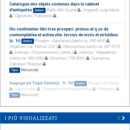
Catalogue des objets contenus dans le cabinet
d'antiquitès
Palin, Nils Gustaf
; Ungarelli, Luigi Maria
Autori
; Capranesi, Francesco
Hic continentur libri tres prosperi: primus et ij.us de
contemplativa et activa vita: tercius de viciis et virtutibus
(c. 1r)
Prosper : Aquitanus (santo ca. 390-463)
;
Autori
Origenes ( ca. 184-ca. 253 )
; Hieronymus (santo ca. 347-419)
; Ioannes : Chrysostomus ( santo )
; Isidorus : Hispalensis
(santo ca. 560-636)
; Alcuinus ( 735-804 )
; Cyprianus,
Caecilius Thascius
Manuscript
Tipo
Isagoge ad Tegni Galeni(c. 1r-7v)
Hunayn ibn Ishaq
Autori
; Hippocrates
; Theophilus Protospatharius
; Philaretus
Manuscript
Tipo
I PIÙ VISUALIZZATI