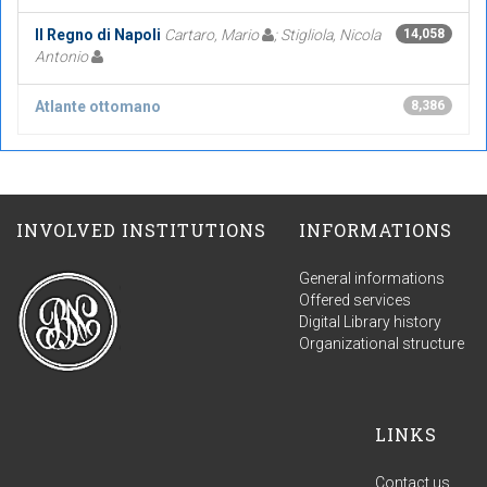
Il Regno di Napoli
Cartaro, Mario
; Stigliola, Nicola
14,058
Antonio
Atlante ottomano
8,386
INVOLVED INSTITUTIONS
INFORMATIONS
General informations
Offered services
Digital Library history
Organizational structure
LINKS
Contact us