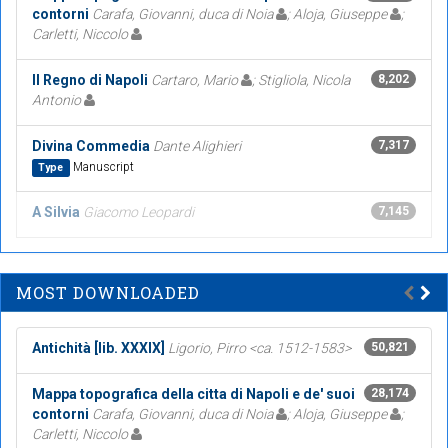
contorni
Carafa, Giovanni, duca di Noia
; Aloja, Giuseppe
;
Carletti, Niccolo
Il Regno di Napoli
Cartaro, Mario
; Stigliola, Nicola
8,202
Antonio
Divina Commedia
Dante Alighieri
7,317
Manuscript
Type
A Silvia
Giacomo Leopardi
7,145
MOST DOWNLOADED
Antichità [lib. XXXIX]
Ligorio, Pirro <ca. 1512-1583>
50,821
Mappa topografica della citta di Napoli e de' suoi
28,174
contorni
Carafa, Giovanni, duca di Noia
; Aloja, Giuseppe
;
Carletti, Niccolo