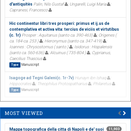
d'antiquitès
Palin, Nils Gustaf
; Ungarelli, Luigi Maria
;
Capranesi, Francesco
Hic continentur libri tres prosperi: primus et ij.us de
contemplativa et activa vita: tercius de viciis et virtutibus
(c. 1r)
Prosper : Aquitanus (santo ca. 390-463)
; Origenes (
ca. 184-ca. 253 )
; Hieronymus (santo ca. 347-419)
;
Ioannes : Chrysostomus ( santo )
; Isidorus : Hispalensis
(santo ca. 560-636)
; Alcuinus ( 735-804 )
; Cyprianus,
Caecilius Thascius
Manuscript
Type
Isagoge ad Tegni Galeni(c. 1r-7v)
Hunayn ibn Ishaq
;
Hippocrates
; Theophilus Protospatharius
; Philaretus
Manuscript
Type
MOST VIEWED
Mappa topografica della citta di Napoli e de' suoi
11,903