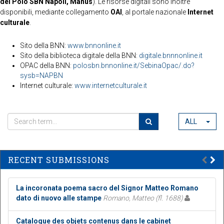
del Polo SBN Napoli, Manus
). Le risorse digitali sono inoltre
disponibili, mediante collegamento
OAI
, al portale nazionale
Internet
culturale
.
Sito della BNN:
www.bnnonline.it
Sito della biblioteca digitale della BNN:
digitale.bnnnonline.it
OPAC della BNN:
polosbn.bnnonline.it/SebinaOpac/.do?
sysb=NAPBN
Internet culturale:
www.internetculturale.it
ALL
RECENT SUBMISSIONS
La incoronata poema sacro del Signor Matteo Romano
dato di nuovo alle stampe
Romano, Matteo (fl. 1688)
Catalogue des objets contenus dans le cabinet